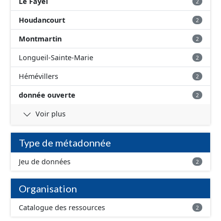
Le Fayel
2
Houdancourt
2
Montmartin
2
Longueil-Sainte-Marie
2
Hémévillers
2
donnée ouverte
2
Voir plus
Type de métadonnée
Jeu de données
2
Organisation
Catalogue des ressources
2