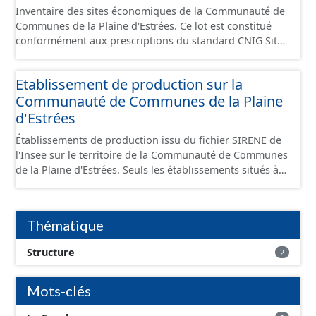
Inventaire des sites économiques de la Communauté de
Communes de la Plaine d'Estrées. Ce lot est constitué
conformément aux prescriptions du standard CNIG Sites
Économiques et fourni au format GeoPackage et
GeoJson.
Etablissement de production sur la
Communauté de Communes de la Plaine
d'Estrées
Établissements de production issu du fichier SIRENE de
l'Insee sur le territoire de la Communauté de Communes
de la Plaine d'Estrées. Seuls les établissements situés à
l'intérieur d'un site économique sont téléchargeables au
format GeoPackage et GeoJson et structurés
conformément aux prescriptions du standard CNIG Sites
Thématique
Économiques. Ce lot ne contient pas la référence aux
terrains à vocation économique à ce jour. Il est filtré au-
Structure
2
delà des prescriptions du CNIG se limitant aux SCI.
Mots-clés