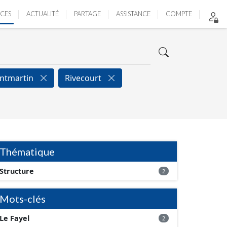
ICES
ACTUALITÉ
PARTAGE
ASSISTANCE
COMPTE
ntmartin
Rivecourt
Thématique
Structure
2
Mots-clés
Le Fayel
2