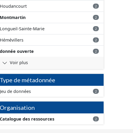
Houdancourt
2
Montmartin
2
Longueil-Sainte-Marie
2
Hémévillers
2
donnée ouverte
2
Voir plus
Type de métadonnée
Jeu de données
2
Organisation
Catalogue des ressources
2