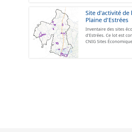
format GeoPackage et 
du standard CNIG Sites
Site d'activité 
terrains à vocation écon
Plaine d'Estrées
du CNIG se limitant aux
Inventaire des sites 
d'Estrées. Ce lot est 
CNIG Sites Économique