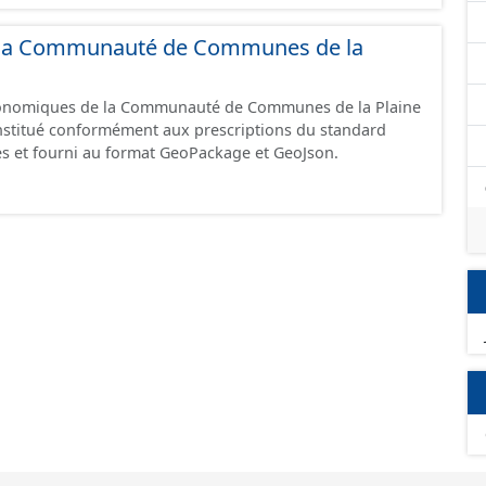
GeoJson et structurés conformément aux prescriptions
 Économiques. Ce lot ne contient pas la référence aux
de la Communauté de Communes de la
omique à ce jour. Il est filtré au-delà des prescriptions
 SCI.
économiques de la Communauté de Communes de la Plaine
constitué conformément aux prescriptions du standard
s et fourni au format GeoPackage et GeoJson.