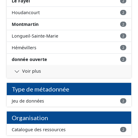
Le Fayel
2
Houdancourt
2
Montmartin
2
Longueil-Sainte-Marie
2
Hémévillers
2
donnée ouverte
2
Voir plus
Type de métadonnée
Jeu de données
2
Organisation
Catalogue des ressources
2