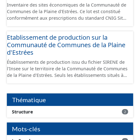
Inventaire des sites économiques de la Communauté de
Communes de la Plaine d'Estrées. Ce lot est constitué
conformément aux prescriptions du standard CNIG Sites
Économiques et fourni au format GeoPackage et
GeoJson.
Etablissement de production sur la
Communauté de Communes de la Plaine
d'Estrées
Établissements de production issu du fichier SIRENE de
l'Insee sur le territoire de la Communauté de Communes
de la Plaine d'Estrées. Seuls les établissements situés à
l'intérieur d'un site économique sont téléchargeables au
format GeoPackage et GeoJson et structurés
conformément aux prescriptions du standard CNIG Sites
Thématique
Économiques. Ce lot ne contient pas la référence aux
terrains à vocation économique à ce jour. Il est filtré au-
Structure
2
delà des prescriptions du CNIG se limitant aux SCI.
Mots-clés