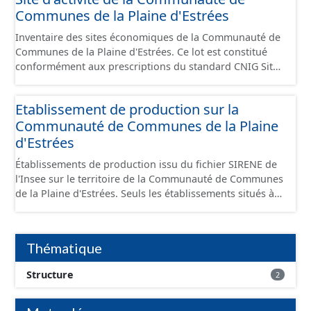
Communes de la Plaine d'Estrées
Inventaire des sites économiques de la Communauté de
Communes de la Plaine d'Estrées. Ce lot est constitué
conformément aux prescriptions du standard CNIG Sites
Économiques et fourni au format GeoPackage et
GeoJson.
Etablissement de production sur la
Communauté de Communes de la Plaine
d'Estrées
Établissements de production issu du fichier SIRENE de
l'Insee sur le territoire de la Communauté de Communes
de la Plaine d'Estrées. Seuls les établissements situés à
l'intérieur d'un site économique sont téléchargeables au
format GeoPackage et GeoJson et structurés
conformément aux prescriptions du standard CNIG Sites
Thématique
Économiques. Ce lot ne contient pas la référence aux
terrains à vocation économique à ce jour. Il est filtré au-
Structure
2
delà des prescriptions du CNIG se limitant aux SCI.