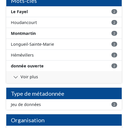
Mots-clés
Le Fayel
2
Houdancourt
2
Montmartin
2
Longueil-Sainte-Marie
2
Hémévillers
2
donnée ouverte
2
Voir plus
Type de métadonnée
Jeu de données
2
Organisation