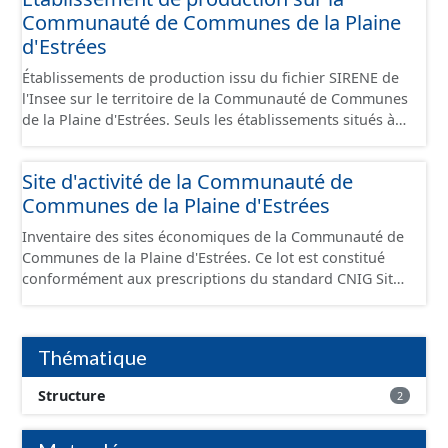
Communauté de Communes de la Plaine
d'Estrées
Établissements de production issu du fichier SIRENE de
l'Insee sur le territoire de la Communauté de Communes
de la Plaine d'Estrées. Seuls les établissements situés à
l'intérieur d'un site économique sont téléchargeables au
format GeoPackage et GeoJson et structurés
Site d'activité de la Communauté de
conformément aux prescriptions du standard CNIG Sites
Communes de la Plaine d'Estrées
Économiques. Ce lot ne contient pas la référence aux
terrains à vocation économique à ce jour. Il est filtré au-
Inventaire des sites économiques de la Communauté de
delà des prescriptions du CNIG se limitant aux SCI.
Communes de la Plaine d'Estrées. Ce lot est constitué
conformément aux prescriptions du standard CNIG Sites
Économiques et fourni au format GeoPackage et
GeoJson.
Thématique
Structure
2