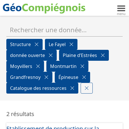
Structure
Le Fayel
donnée ouverte
Plaine d’Estrées
Moyvillers
Montmartin
Grandfresnoy
Épineuse
Catalogue des ressources
2 résultats
Etablissement de production sur la