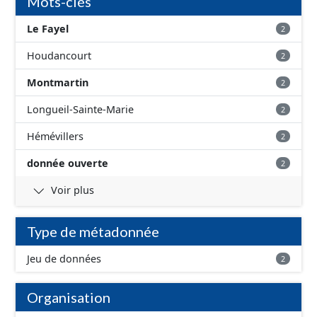
Mots-clés
Le Fayel
2
Houdancourt
2
Montmartin
2
Longueil-Sainte-Marie
2
Hémévillers
2
donnée ouverte
2
Voir plus
Type de métadonnée
Jeu de données
2
Organisation