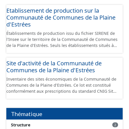
Etablissement de production sur la
Communauté de Communes de la Plaine
d'Estrées
Établissements de production issu du fichier SIRENE de
l'Insee sur le territoire de la Communauté de Communes
de la Plaine d'Estrées. Seuls les établissements situés à
l'intérieur d'un site économique sont téléchargeables au
format GeoPackage et GeoJson et structurés
Site d'activité de la Communauté de
conformément aux prescriptions du standard CNIG Sites
Communes de la Plaine d'Estrées
Économiques. Ce lot ne contient pas la référence aux
terrains à vocation économique à ce jour. Il est filtré au-
Inventaire des sites économiques de la Communauté de
delà des prescriptions du CNIG se limitant aux SCI.
Communes de la Plaine d'Estrées. Ce lot est constitué
conformément aux prescriptions du standard CNIG Sites
Économiques et fourni au format GeoPackage et
GeoJson.
Thématique
Structure
2