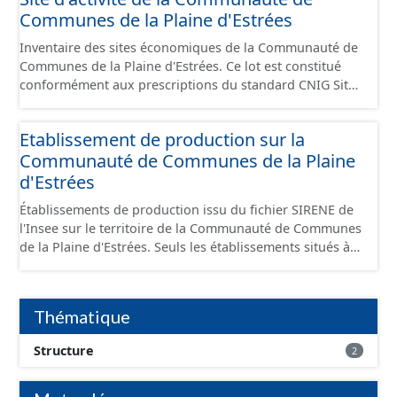
Communes de la Plaine d'Estrées
Inventaire des sites économiques de la Communauté de
Communes de la Plaine d'Estrées. Ce lot est constitué
conformément aux prescriptions du standard CNIG Sites
Économiques et fourni au format GeoPackage et
GeoJson.
Etablissement de production sur la
Communauté de Communes de la Plaine
d'Estrées
Établissements de production issu du fichier SIRENE de
l'Insee sur le territoire de la Communauté de Communes
de la Plaine d'Estrées. Seuls les établissements situés à
l'intérieur d'un site économique sont téléchargeables au
format GeoPackage et GeoJson et structurés
conformément aux prescriptions du standard CNIG Sites
Thématique
Économiques. Ce lot ne contient pas la référence aux
terrains à vocation économique à ce jour. Il est filtré au-
Structure
2
delà des prescriptions du CNIG se limitant aux SCI.