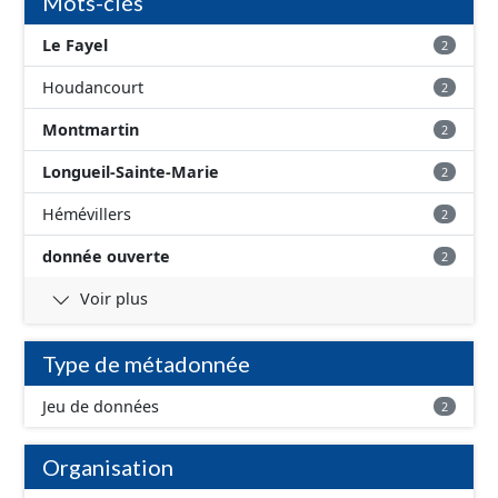
Mots-clés
Le Fayel
2
Houdancourt
2
Montmartin
2
Longueil-Sainte-Marie
2
Hémévillers
2
donnée ouverte
2
Voir plus
Type de métadonnée
Jeu de données
2
Organisation