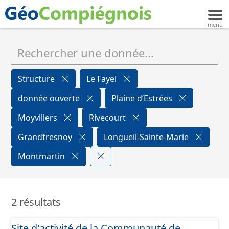
Structure
Le Fayel
donnée ouverte
Plaine d’Estrées
Moyvillers
Rivecourt
Grandfresnoy
Longueil-Sainte-Marie
Montmartin
2 résultats
Site d'activité de la Communauté de