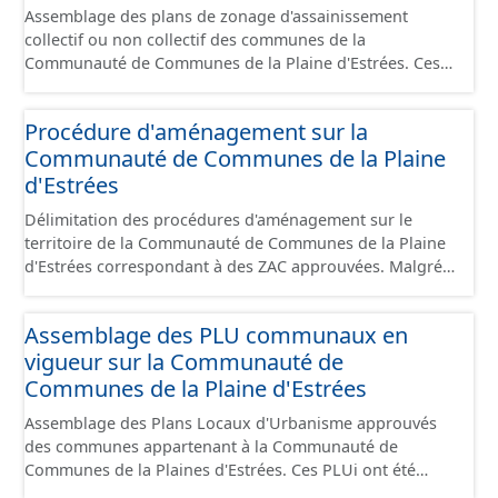
Assemblage des plans de zonage d'assainissement
utilisateurs de "Ma Carte" (outil interne de visualisation)
collectif ou non collectif des communes de la
est uniquement celles des équipements hors
Communauté de Communes de la Plaine d'Estrées. Ces
stationnement. En revanche, le fichier à télécharger
plans présentent les secteurs destinés à de
depuis cette fiche comprend tous les équipements, y
l'assainissement collectif ou de l'assainissement
compris les stationnements pour répondre aux
Procédure d'aménagement sur la
individuel (SPANC).
standards. Ce jeu de données comprend uniquement les
Communauté de Communes de la Plaine
données avec un statut "en service", "en travaux" ou
d'Estrées
"provisoire".
Délimitation des procédures d'aménagement sur le
territoire de la Communauté de Communes de la Plaine
d'Estrées correspondant à des ZAC approuvées. Malgré
une mise régulière, les données proposées reflètent
qu'un instant T du territoire en terme de procédure.
Assemblage des PLU communaux en
vigueur sur la Communauté de
Communes de la Plaine d'Estrées
Assemblage des Plans Locaux d'Urbanisme approuvés
des communes appartenant à la Communauté de
Communes de la Plaines d'Estrées. Ces PLUi ont été
numérisés conformément aux prescriptions nationales