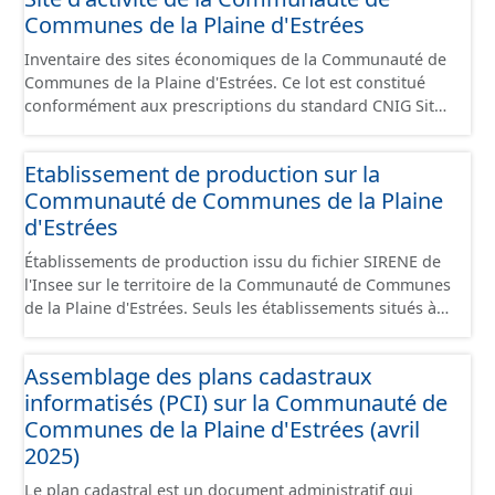
Communes de la Plaine d'Estrées
Inventaire des sites économiques de la Communauté de
Communes de la Plaine d'Estrées. Ce lot est constitué
conformément aux prescriptions du standard CNIG Sites
Économiques et fourni au format GeoPackage et
GeoJson.
Etablissement de production sur la
Communauté de Communes de la Plaine
d'Estrées
Établissements de production issu du fichier SIRENE de
l'Insee sur le territoire de la Communauté de Communes
de la Plaine d'Estrées. Seuls les établissements situés à
l'intérieur d'un site économique sont téléchargeables au
format GeoPackage et GeoJson et structurés
Assemblage des plans cadastraux
conformément aux prescriptions du standard CNIG Sites
informatisés (PCI) sur la Communauté de
Économiques. Ce lot ne contient pas la référence aux
terrains à vocation économique à ce jour. Il est filtré au-
Communes de la Plaine d'Estrées (avril
delà des prescriptions du CNIG se limitant aux SCI.
2025)
Le plan cadastral est un document administratif qui