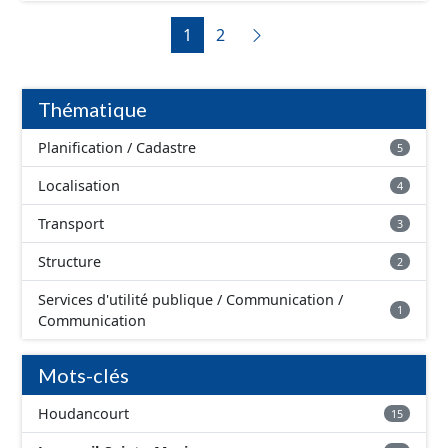
du CNIG et contiennent les pièces administratives, le
1
2
rapport de présentation, le PADD, les règlements écrits
et graphiques, les annexes, les OAP et les données
géographiques. Malgré l'attention portée à la création
de ces données, il est rappelé que seuls les documents
Thématique
papier font foi et sont opposables d'un point de vue
juridique.
Planification / Cadastre
5
Localisation
4
Transport
3
Structure
2
Services d'utilité publique / Communication /
1
Communication
Mots-clés
Houdancourt
15