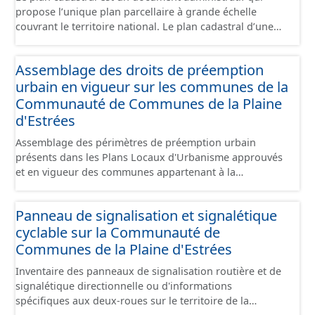
propose l’unique plan parcellaire à grande échelle
couvrant le territoire national. Le plan cadastral d’une
commune est découpé en sections, elles-mêmes
pouvant être découpées en subdivisions de sections,
Assemblage des droits de préemption
communément appelées « feuilles de plan ». La parcelle
urbain en vigueur sur les communes de la
est l’unité cadastrale de base. C’est un terrain d’un seul
tenant situé dans un même lieudit et appartenant à un
Communauté de Communes de la Plaine
même propriétaire. Le plan cadastral au format vecteur
d'Estrées
est issu majoritairement de numérisation du plan
Assemblage des périmètres de préemption urbain
cadastral papier ou raster réalisée dans le cadre de
présents dans les Plans Locaux d'Urbanisme approuvés
conventions avec les collectivités territoriales. Les plans
et en vigueur des communes appartenant à la
cadastraux au format vecteur en France métropolitaine
Communauté de Communes de la Plaines d'Estrées.
sont actuellement géoréférencés dans le système légal
Cette donnée a été numérisé conformément aux
(RGF93). Cette ressource propose l'assemblage des
Panneau de signalisation et signalétique
prescriptions nationales du CNIG. Malgré l'attention
données des feuilles de plan à la commune, elles même
cyclable sur la Communauté de
portée à la création de ces données, il est rappelé que
regroupées à l'échelle de la Communauté de Communes
seuls les documents papiers font foi et sont opposables
Communes de la Plaine d'Estrées
de la Plaine d'Estrées.
d'un point de vue juridique.
Inventaire des panneaux de signalisation routière et de
signalétique directionnelle ou d'informations
spécifiques aux deux-roues sur le territoire de la