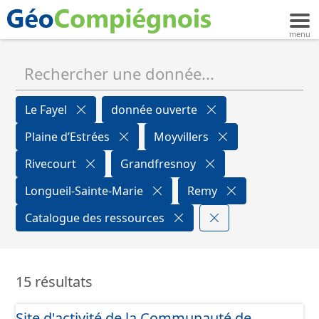
Le Fayel
donnée ouverte
Plaine d’Estrées
Moyvillers
Rivecourt
Grandfresnoy
Longueil-Sainte-Marie
Remy
Catalogue des ressources
15 résultats
Site d'activité de la Communauté de