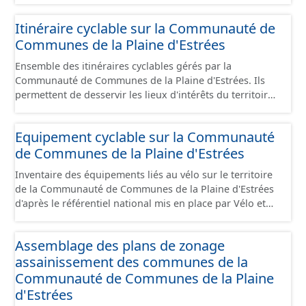
Communauté de Communes de la Plaine d'Estrées. Cette
donnée s'appuie sur le référentiel de panneaux (PANO)
Itinéraire cyclable sur la Communauté de
en cours de réalisation. Cet inventaire est en cours, la
Communes de la Plaine d'Estrées
donnée n'est donc pas exhaustive.
Ensemble des itinéraires cyclables gérés par la
Communauté de Communes de la Plaine d'Estrées. Ils
permettent de desservir les lieux d'intérêts du territoire
de courte ou moyenne distance destiné aux cyclistes
(pôle économique, éducatif, sites touristiques, etc.) dans
Equipement cyclable sur la Communauté
de bonnes conditions. Ils peuvent emprunter tout type
de Communes de la Plaine d'Estrées
de voies sécurisées : voie verte, piste cyclable, voie à
faible trafic motorisé, et en milieu urbain : zone 30,
Inventaire des équipements liés au vélo sur le territoire
couloir partagé avec les bus, aire piétonne, bandes
de la Communauté de Communes de la Plaine d'Estrées
cyclables ou jalonnement sur chaussée. Les itinéraires
d'après le référentiel national mis en place par Vélo et
ne sont pas des aménagements mais une succession
Territoires. Ce référentiel de données vise à harmoniser
d’aménagements de natures diverses et parfois ils
le recensement et la description de ces infrastructures. Il
peuvent emprunter des tronçons de voies non
Assemblage des plans de zonage
comprend également la localisation des aires de
aménagés pour assurer une continuité. Ce jeu de
assainissement des communes de la
services/repos (autre fiche de métadonnée). Cette
données comprend uniquement les données avec un
information est compatible avec les données du
Communauté de Communes de la Plaine
statut "en service", "en travaux" ou "provisoire".
stationnement cyclable. Pour une meilleure visualisation
d'Estrées
des informations, les données visibles pour les