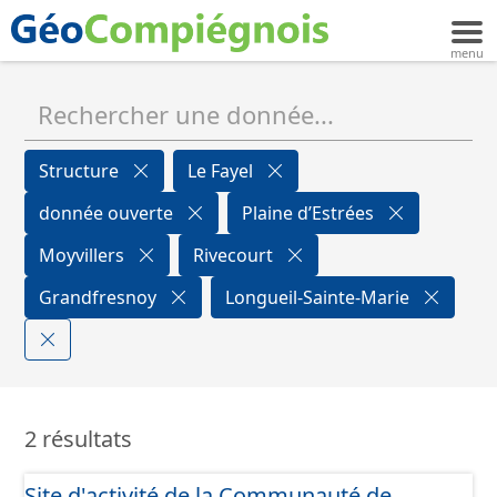
Structure
Le Fayel
donnée ouverte
Plaine d’Estrées
Moyvillers
Rivecourt
Grandfresnoy
Longueil-Sainte-Marie
2 résultats
Site d'activité de la Communauté de