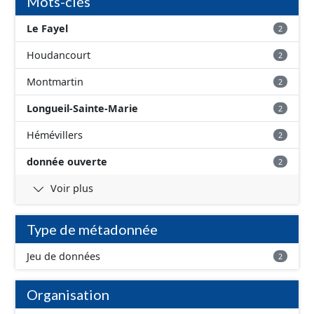
Mots-clés
Le Fayel
2
Houdancourt
2
Montmartin
2
Longueil-Sainte-Marie
2
Hémévillers
2
donnée ouverte
2
Voir plus
Type de métadonnée
Jeu de données
2
Organisation