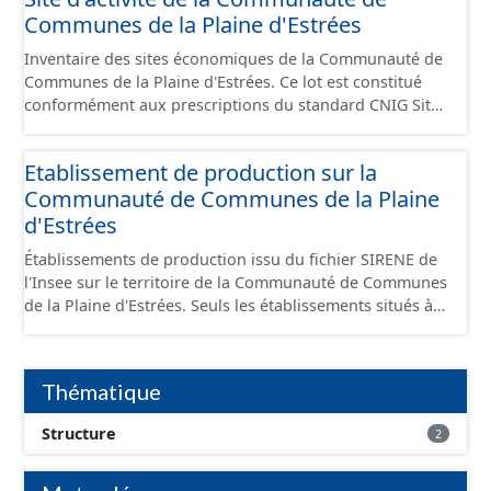
Communes de la Plaine d'Estrées
Inventaire des sites économiques de la Communauté de
Communes de la Plaine d'Estrées. Ce lot est constitué
conformément aux prescriptions du standard CNIG Sites
Économiques et fourni au format GeoPackage et
GeoJson.
Etablissement de production sur la
Communauté de Communes de la Plaine
d'Estrées
Établissements de production issu du fichier SIRENE de
l'Insee sur le territoire de la Communauté de Communes
de la Plaine d'Estrées. Seuls les établissements situés à
l'intérieur d'un site économique sont téléchargeables au
format GeoPackage et GeoJson et structurés
conformément aux prescriptions du standard CNIG Sites
Thématique
Économiques. Ce lot ne contient pas la référence aux
terrains à vocation économique à ce jour. Il est filtré au-
Structure
2
delà des prescriptions du CNIG se limitant aux SCI.