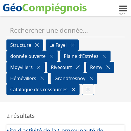
Structure
Le Fayel
donnée ouverte
Plaine d’Estrées
Moyvillers
Rivecourt
Remy
Hémévillers
Grandfresnoy
Catalogue des ressources
2 résultats
Site d'activité de la Communauté de