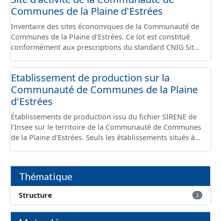
Communes de la Plaine d'Estrées
Inventaire des sites économiques de la Communauté de
Communes de la Plaine d'Estrées. Ce lot est constitué
conformément aux prescriptions du standard CNIG Sites
Économiques et fourni au format GeoPackage et
GeoJson.
Etablissement de production sur la
Communauté de Communes de la Plaine
d'Estrées
Établissements de production issu du fichier SIRENE de
l'Insee sur le territoire de la Communauté de Communes
de la Plaine d'Estrées. Seuls les établissements situés à
l'intérieur d'un site économique sont téléchargeables au
format GeoPackage et GeoJson et structurés
conformément aux prescriptions du standard CNIG Sites
Thématique
Économiques. Ce lot ne contient pas la référence aux
terrains à vocation économique à ce jour. Il est filtré au-
Structure
2
delà des prescriptions du CNIG se limitant aux SCI.