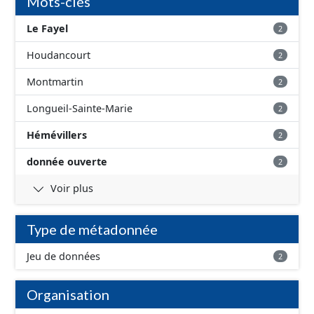
Mots-clés
Le Fayel
2
Houdancourt
2
Montmartin
2
Longueil-Sainte-Marie
2
Hémévillers
2
donnée ouverte
2
Voir plus
Type de métadonnée
Jeu de données
2
Organisation