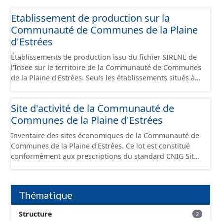
Etablissement de production sur la
Communauté de Communes de la Plaine
d'Estrées
Établissements de production issu du fichier SIRENE de
l'Insee sur le territoire de la Communauté de Communes
de la Plaine d'Estrées. Seuls les établissements situés à
l'intérieur d'un site économique sont téléchargeables au
format GeoPackage et GeoJson et structurés
Site d'activité de la Communauté de
conformément aux prescriptions du standard CNIG Sites
Communes de la Plaine d'Estrées
Économiques. Ce lot ne contient pas la référence aux
terrains à vocation économique à ce jour. Il est filtré au-
Inventaire des sites économiques de la Communauté de
delà des prescriptions du CNIG se limitant aux SCI.
Communes de la Plaine d'Estrées. Ce lot est constitué
conformément aux prescriptions du standard CNIG Sites
Économiques et fourni au format GeoPackage et
GeoJson.
Thématique
Structure
2