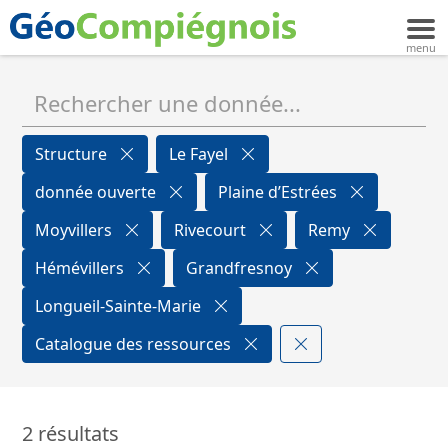
Structure
Le Fayel
donnée ouverte
Plaine d’Estrées
Moyvillers
Rivecourt
Remy
Hémévillers
Grandfresnoy
Longueil-Sainte-Marie
Catalogue des ressources
2 résultats