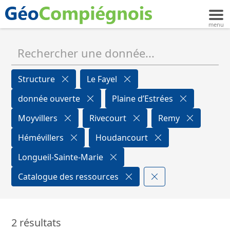
Structure
Le Fayel
donnée ouverte
Plaine d’Estrées
Moyvillers
Rivecourt
Remy
Hémévillers
Houdancourt
Longueil-Sainte-Marie
Catalogue des ressources
2 résultats