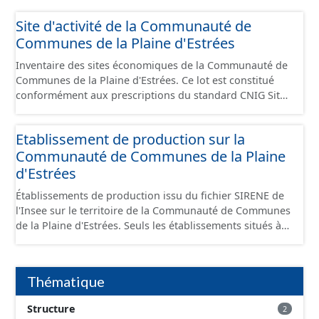
Site d'activité de la Communauté de
Communes de la Plaine d'Estrées
Inventaire des sites économiques de la Communauté de
Communes de la Plaine d'Estrées. Ce lot est constitué
conformément aux prescriptions du standard CNIG Sites
Économiques et fourni au format GeoPackage et
GeoJson.
Etablissement de production sur la
Communauté de Communes de la Plaine
d'Estrées
Établissements de production issu du fichier SIRENE de
l'Insee sur le territoire de la Communauté de Communes
de la Plaine d'Estrées. Seuls les établissements situés à
l'intérieur d'un site économique sont téléchargeables au
format GeoPackage et GeoJson et structurés
conformément aux prescriptions du standard CNIG Sites
Thématique
Économiques. Ce lot ne contient pas la référence aux
terrains à vocation économique à ce jour. Il est filtré au-
Structure
2
delà des prescriptions du CNIG se limitant aux SCI.