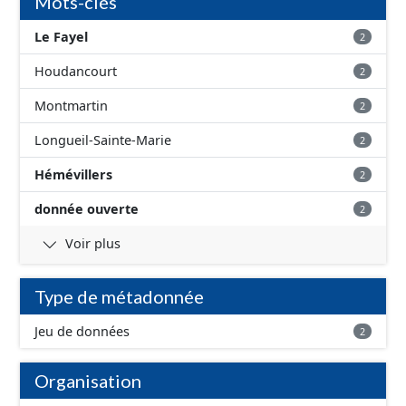
Mots-clés
Le Fayel
2
Houdancourt
2
Montmartin
2
Longueil-Sainte-Marie
2
Hémévillers
2
donnée ouverte
2
Voir plus
Type de métadonnée
Jeu de données
2
Organisation