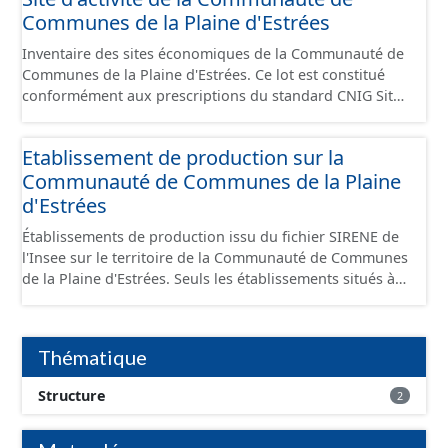
Communes de la Plaine d'Estrées
Inventaire des sites économiques de la Communauté de
Communes de la Plaine d'Estrées. Ce lot est constitué
conformément aux prescriptions du standard CNIG Sites
Économiques et fourni au format GeoPackage et
GeoJson.
Etablissement de production sur la
Communauté de Communes de la Plaine
d'Estrées
Établissements de production issu du fichier SIRENE de
l'Insee sur le territoire de la Communauté de Communes
de la Plaine d'Estrées. Seuls les établissements situés à
l'intérieur d'un site économique sont téléchargeables au
format GeoPackage et GeoJson et structurés
conformément aux prescriptions du standard CNIG Sites
Thématique
Économiques. Ce lot ne contient pas la référence aux
terrains à vocation économique à ce jour. Il est filtré au-
Structure
2
delà des prescriptions du CNIG se limitant aux SCI.