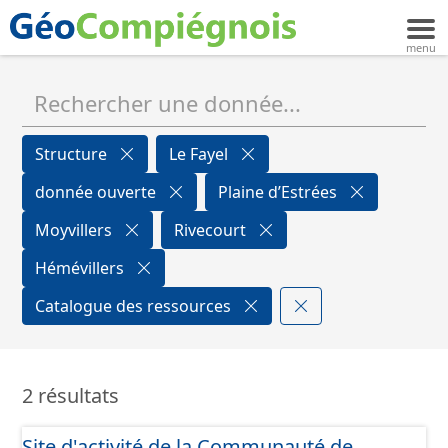
Structure
Le Fayel
donnée ouverte
Plaine d’Estrées
Moyvillers
Rivecourt
Hémévillers
Catalogue des ressources
2 résultats
Site d'activité de la Communauté de