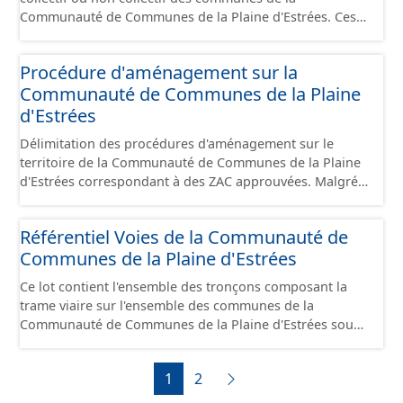
est uniquement celles des équipements hors
Communauté de Communes de la Plaine d'Estrées. Ces
stationnement. En revanche, le fichier à télécharger
plans présentent les secteurs destinés à de
depuis cette fiche comprend tous les équipements, y
l'assainissement collectif ou de l'assainissement
compris les stationnements pour répondre aux
Procédure d'aménagement sur la
individuel (SPANC).
standards. Ce jeu de données comprend uniquement les
Communauté de Communes de la Plaine
données avec un statut "en service", "en travaux" ou
d'Estrées
"provisoire".
Délimitation des procédures d'aménagement sur le
territoire de la Communauté de Communes de la Plaine
d'Estrées correspondant à des ZAC approuvées. Malgré
une mise régulière, les données proposées reflètent
qu'un instant T du territoire en terme de procédure.
Référentiel Voies de la Communauté de
Communes de la Plaine d'Estrées
Ce lot contient l'ensemble des tronçons composant la
trame viaire sur l'ensemble des communes de la
Communauté de Communes de la Plaine d'Estrées sous
la forme de lignes. Un tronçon est un élément constitutif
de la trame viaire. Un tronçon peut-être nommé ou non
1
2
par un libellé de voie. Un tronçon appartient à une ou
deux communes. Un tronçon représente, le plus