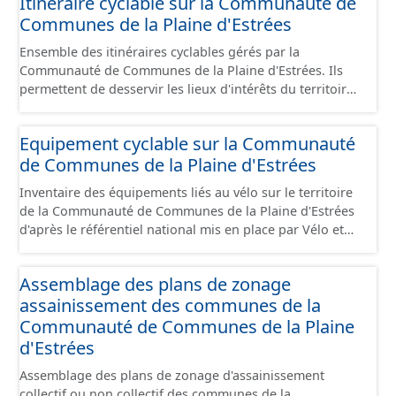
Itinéraire cyclable sur la Communauté de
en cours de réalisation. Cet inventaire est en cours, la
Communes de la Plaine d'Estrées
donnée n'est donc pas exhaustive.
Ensemble des itinéraires cyclables gérés par la
Communauté de Communes de la Plaine d'Estrées. Ils
permettent de desservir les lieux d'intérêts du territoire
de courte ou moyenne distance destiné aux cyclistes
(pôle économique, éducatif, sites touristiques, etc.) dans
Equipement cyclable sur la Communauté
de bonnes conditions. Ils peuvent emprunter tout type
de Communes de la Plaine d'Estrées
de voies sécurisées : voie verte, piste cyclable, voie à
faible trafic motorisé, et en milieu urbain : zone 30,
Inventaire des équipements liés au vélo sur le territoire
couloir partagé avec les bus, aire piétonne, bandes
de la Communauté de Communes de la Plaine d'Estrées
cyclables ou jalonnement sur chaussée. Les itinéraires
d'après le référentiel national mis en place par Vélo et
ne sont pas des aménagements mais une succession
Territoires. Ce référentiel de données vise à harmoniser
d’aménagements de natures diverses et parfois ils
le recensement et la description de ces infrastructures. Il
peuvent emprunter des tronçons de voies non
Assemblage des plans de zonage
comprend également la localisation des aires de
aménagés pour assurer une continuité. Ce jeu de
assainissement des communes de la
services/repos (autre fiche de métadonnée). Cette
données comprend uniquement les données avec un
information est compatible avec les données du
Communauté de Communes de la Plaine
statut "en service", "en travaux" ou "provisoire".
stationnement cyclable. Pour une meilleure visualisation
d'Estrées
des informations, les données visibles pour les
Assemblage des plans de zonage d'assainissement
utilisateurs de "Ma Carte" (outil interne de visualisation)
collectif ou non collectif des communes de la