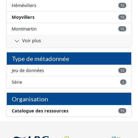
spécifique...).
Hémévillers
15
Moyvillers
15
Montmartin
15
Voir plus
Type de métadonnée
Jeu de données
13
Série
2
Organisation
Catalogue des ressources
15