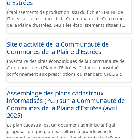
d'Estrées
Établissements de production issu du fichier SIRENE de
l'Insee sur le territoire de la Communauté de Communes
de la Plaine d'Estrées. Seuls les établissements situés à
l'intérieur d'un site économique sont téléchargeables au
format GeoPackage et GeoJson et structurés
Site d'activité de la Communauté de
conformément aux prescriptions du standard CNIG Sites
Communes de la Plaine d'Estrées
Économiques. Ce lot ne contient pas la référence aux
terrains à vocation économique à ce jour. Il est filtré au-
Inventaire des sites économiques de la Communauté de
delà des prescriptions du CNIG se limitant aux SCI.
Communes de la Plaine d'Estrées. Ce lot est constitué
conformément aux prescriptions du standard CNIG Sites
Économiques et fourni au format GeoPackage et
GeoJson.
Assemblage des plans cadastraux
informatisés (PCI) sur la Communauté de
Communes de la Plaine d'Estrées (avril
2025)
Le plan cadastral est un document administratif qui
propose l’unique plan parcellaire à grande échelle
couvrant le territoire national. Le plan cadastral d’une