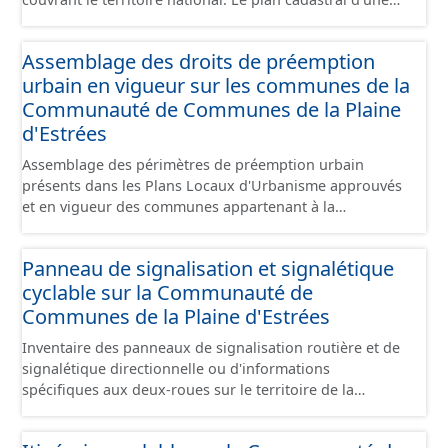
commune est découpé en sections, elles-mêmes
pouvant être découpées en subdivisions de sections,
Assemblage des droits de préemption
communément appelées « feuilles de plan ». La parcelle
urbain en vigueur sur les communes de la
est l’unité cadastrale de base. C’est un terrain d’un seul
tenant situé dans un même lieudit et appartenant à un
Communauté de Communes de la Plaine
même propriétaire. Le plan cadastral au format vecteur
d'Estrées
est issu majoritairement de numérisation du plan
Assemblage des périmètres de préemption urbain
cadastral papier ou raster réalisée dans le cadre de
présents dans les Plans Locaux d'Urbanisme approuvés
conventions avec les collectivités territoriales. Les plans
et en vigueur des communes appartenant à la
cadastraux au format vecteur en France métropolitaine
Communauté de Communes de la Plaines d'Estrées.
sont actuellement géoréférencés dans le système légal
Cette donnée a été numérisé conformément aux
(RGF93). Cette ressource propose l'assemblage des
Panneau de signalisation et signalétique
prescriptions nationales du CNIG. Malgré l'attention
données des feuilles de plan à la commune, elles même
cyclable sur la Communauté de
portée à la création de ces données, il est rappelé que
regroupées à l'échelle de la Communauté de Communes
seuls les documents papiers font foi et sont opposables
Communes de la Plaine d'Estrées
de la Plaine d'Estrées.
d'un point de vue juridique.
Inventaire des panneaux de signalisation routière et de
signalétique directionnelle ou d'informations
spécifiques aux deux-roues sur le territoire de la
Communauté de Communes de la Plaine d'Estrées. Cette
donnée s'appuie sur le référentiel de panneaux (PANO)