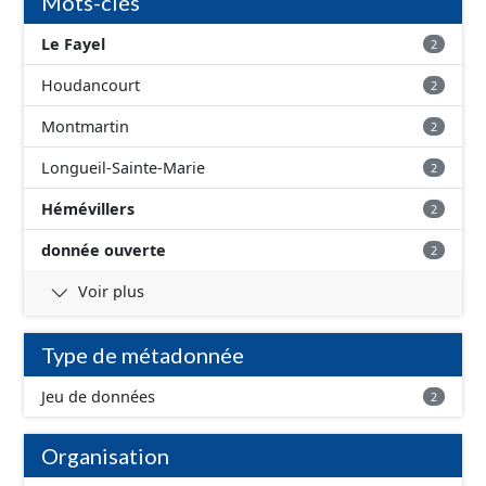
Mots-clés
Le Fayel
2
Houdancourt
2
Montmartin
2
Longueil-Sainte-Marie
2
Hémévillers
2
donnée ouverte
2
Voir plus
Type de métadonnée
Jeu de données
2
Organisation