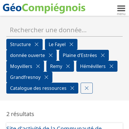
Structure
Le Fayel
donnée ouverte
Plaine d’Estrées
Moyvillers
Remy
Hémévillers
Grandfresnoy
Catalogue des ressources
2 résultats
Site d'activité de la Communauté de