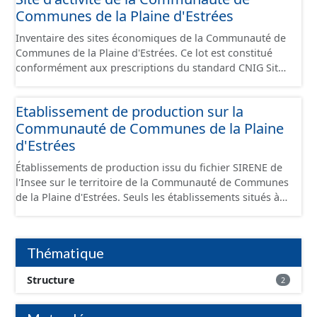
Communes de la Plaine d'Estrées
Inventaire des sites économiques de la Communauté de
Communes de la Plaine d'Estrées. Ce lot est constitué
conformément aux prescriptions du standard CNIG Sites
Économiques et fourni au format GeoPackage et
GeoJson.
Etablissement de production sur la
Communauté de Communes de la Plaine
d'Estrées
Établissements de production issu du fichier SIRENE de
l'Insee sur le territoire de la Communauté de Communes
de la Plaine d'Estrées. Seuls les établissements situés à
l'intérieur d'un site économique sont téléchargeables au
format GeoPackage et GeoJson et structurés
conformément aux prescriptions du standard CNIG Sites
Thématique
Économiques. Ce lot ne contient pas la référence aux
terrains à vocation économique à ce jour. Il est filtré au-
Structure
2
delà des prescriptions du CNIG se limitant aux SCI.