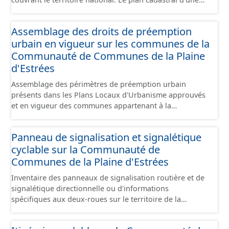
commune est découpé en sections, elles-mêmes
pouvant être découpées en subdivisions de sections,
Assemblage des droits de préemption
communément appelées « feuilles de plan ». La parcelle
urbain en vigueur sur les communes de la
est l’unité cadastrale de base. C’est un terrain d’un seul
tenant situé dans un même lieudit et appartenant à un
Communauté de Communes de la Plaine
même propriétaire. Le plan cadastral au format vecteur
d'Estrées
est issu majoritairement de numérisation du plan
Assemblage des périmètres de préemption urbain
cadastral papier ou raster réalisée dans le cadre de
présents dans les Plans Locaux d'Urbanisme approuvés
conventions avec les collectivités territoriales. Les plans
et en vigueur des communes appartenant à la
cadastraux au format vecteur en France métropolitaine
Communauté de Communes de la Plaines d'Estrées.
sont actuellement géoréférencés dans le système légal
Cette donnée a été numérisé conformément aux
(RGF93). Cette ressource propose l'assemblage des
Panneau de signalisation et signalétique
prescriptions nationales du CNIG. Malgré l'attention
données des feuilles de plan à la commune, elles même
cyclable sur la Communauté de
portée à la création de ces données, il est rappelé que
regroupées à l'échelle de la Communauté de Communes
seuls les documents papiers font foi et sont opposables
Communes de la Plaine d'Estrées
de la Plaine d'Estrées.
d'un point de vue juridique.
Inventaire des panneaux de signalisation routière et de
signalétique directionnelle ou d'informations
spécifiques aux deux-roues sur le territoire de la
Communauté de Communes de la Plaine d'Estrées. Cette
donnée s'appuie sur le référentiel de panneaux (PANO)