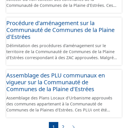
est uniquement celles des équipements hors
Communauté de Communes de la Plaine d'Estrées. Ces
stationnement. En revanche, le fichier à télécharger
plans présentent les secteurs destinés à de
depuis cette fiche comprend tous les équipements, y
l'assainissement collectif ou de l'assainissement
compris les stationnements pour répondre aux
Procédure d'aménagement sur la
individuel (SPANC).
standards. Ce jeu de données comprend uniquement les
Communauté de Communes de la Plaine
données avec un statut "en service", "en travaux" ou
d'Estrées
"provisoire".
Délimitation des procédures d'aménagement sur le
territoire de la Communauté de Communes de la Plaine
d'Estrées correspondant à des ZAC approuvées. Malgré
une mise régulière, les données proposées reflètent
qu'un instant T du territoire en terme de procédure.
Assemblage des PLU communaux en
vigueur sur la Communauté de
Communes de la Plaine d'Estrées
Assemblage des Plans Locaux d'Urbanisme approuvés
des communes appartenant à la Communauté de
Communes de la Plaines d'Estrées. Ces PLUi ont été
numérisés conformément aux prescriptions nationales
du CNIG et contiennent les pièces administratives, le
1
2
rapport de présentation, le PADD, les règlements écrits