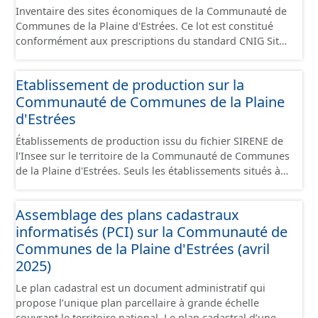
Inventaire des sites économiques de la Communauté de
Communes de la Plaine d'Estrées. Ce lot est constitué
conformément aux prescriptions du standard CNIG Sites
Économiques et fourni au format GeoPackage et
GeoJson.
Etablissement de production sur la
Communauté de Communes de la Plaine
d'Estrées
Établissements de production issu du fichier SIRENE de
l'Insee sur le territoire de la Communauté de Communes
de la Plaine d'Estrées. Seuls les établissements situés à
l'intérieur d'un site économique sont téléchargeables au
format GeoPackage et GeoJson et structurés
Assemblage des plans cadastraux
conformément aux prescriptions du standard CNIG Sites
informatisés (PCI) sur la Communauté de
Économiques. Ce lot ne contient pas la référence aux
terrains à vocation économique à ce jour. Il est filtré au-
Communes de la Plaine d'Estrées (avril
delà des prescriptions du CNIG se limitant aux SCI.
2025)
Le plan cadastral est un document administratif qui
propose l’unique plan parcellaire à grande échelle
couvrant le territoire national. Le plan cadastral d’une