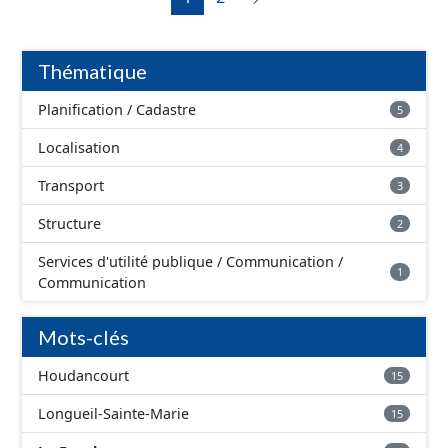
et graphiques, les annexes, les OAP et les données
géographiques. Malgré l'attention portée à la création
de ces données, il est rappelé que seuls les documents
Thématique
papier font foi et sont opposables d'un point de vue
juridique.
Planification / Cadastre
5
Localisation
4
Transport
3
Structure
2
Services d'utilité publique / Communication /
1
Communication
Mots-clés
Houdancourt
15
Longueil-Sainte-Marie
15