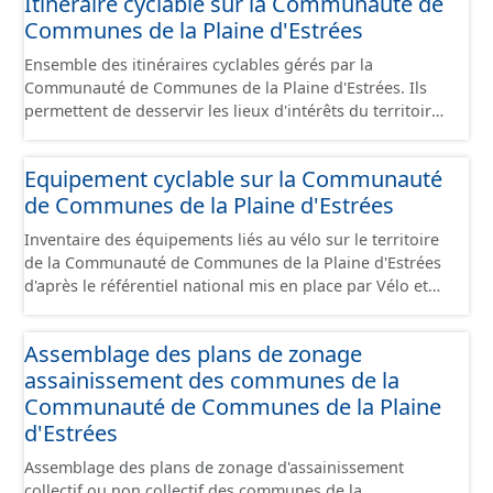
Itinéraire cyclable sur la Communauté de
en cours de réalisation. Cet inventaire est en cours, la
Communes de la Plaine d'Estrées
donnée n'est donc pas exhaustive.
Ensemble des itinéraires cyclables gérés par la
Communauté de Communes de la Plaine d'Estrées. Ils
permettent de desservir les lieux d'intérêts du territoire
de courte ou moyenne distance destiné aux cyclistes
(pôle économique, éducatif, sites touristiques, etc.) dans
Equipement cyclable sur la Communauté
de bonnes conditions. Ils peuvent emprunter tout type
de Communes de la Plaine d'Estrées
de voies sécurisées : voie verte, piste cyclable, voie à
faible trafic motorisé, et en milieu urbain : zone 30,
Inventaire des équipements liés au vélo sur le territoire
couloir partagé avec les bus, aire piétonne, bandes
de la Communauté de Communes de la Plaine d'Estrées
cyclables ou jalonnement sur chaussée. Les itinéraires
d'après le référentiel national mis en place par Vélo et
ne sont pas des aménagements mais une succession
Territoires. Ce référentiel de données vise à harmoniser
d’aménagements de natures diverses et parfois ils
le recensement et la description de ces infrastructures. Il
peuvent emprunter des tronçons de voies non
Assemblage des plans de zonage
comprend également la localisation des aires de
aménagés pour assurer une continuité. Ce jeu de
assainissement des communes de la
services/repos (autre fiche de métadonnée). Cette
données comprend uniquement les données avec un
information est compatible avec les données du
Communauté de Communes de la Plaine
statut "en service", "en travaux" ou "provisoire".
stationnement cyclable. Pour une meilleure visualisation
d'Estrées
des informations, les données visibles pour les
Assemblage des plans de zonage d'assainissement
utilisateurs de "Ma Carte" (outil interne de visualisation)
collectif ou non collectif des communes de la