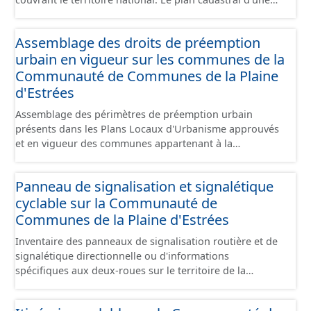
commune est découpé en sections, elles-mêmes
pouvant être découpées en subdivisions de sections,
Assemblage des droits de préemption
communément appelées « feuilles de plan ». La parcelle
urbain en vigueur sur les communes de la
est l’unité cadastrale de base. C’est un terrain d’un seul
tenant situé dans un même lieudit et appartenant à un
Communauté de Communes de la Plaine
même propriétaire. Le plan cadastral au format vecteur
d'Estrées
est issu majoritairement de numérisation du plan
Assemblage des périmètres de préemption urbain
cadastral papier ou raster réalisée dans le cadre de
présents dans les Plans Locaux d'Urbanisme approuvés
conventions avec les collectivités territoriales. Les plans
et en vigueur des communes appartenant à la
cadastraux au format vecteur en France métropolitaine
Communauté de Communes de la Plaines d'Estrées.
sont actuellement géoréférencés dans le système légal
Cette donnée a été numérisé conformément aux
(RGF93). Cette ressource propose l'assemblage des
Panneau de signalisation et signalétique
prescriptions nationales du CNIG. Malgré l'attention
données des feuilles de plan à la commune, elles même
cyclable sur la Communauté de
portée à la création de ces données, il est rappelé que
regroupées à l'échelle de la Communauté de Communes
seuls les documents papiers font foi et sont opposables
Communes de la Plaine d'Estrées
de la Plaine d'Estrées.
d'un point de vue juridique.
Inventaire des panneaux de signalisation routière et de
signalétique directionnelle ou d'informations
spécifiques aux deux-roues sur le territoire de la
Communauté de Communes de la Plaine d'Estrées. Cette
donnée s'appuie sur le référentiel de panneaux (PANO)