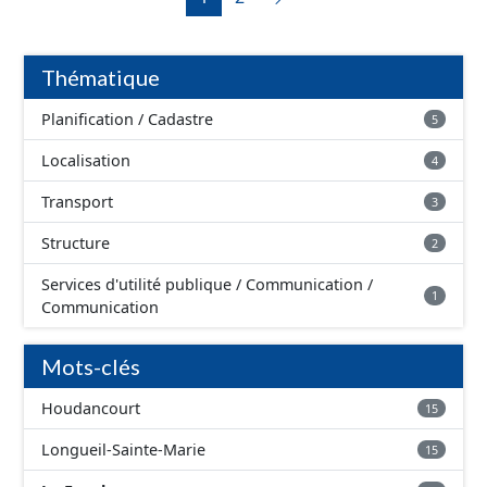
et graphiques, les annexes, les OAP et les données
géographiques. Malgré l'attention portée à la création
de ces données, il est rappelé que seuls les documents
Thématique
papier font foi et sont opposables d'un point de vue
juridique.
Planification / Cadastre
5
Localisation
4
Transport
3
Structure
2
Services d'utilité publique / Communication /
1
Communication
Mots-clés
Houdancourt
15
Longueil-Sainte-Marie
15