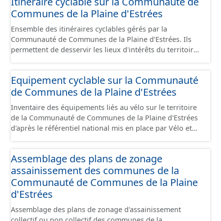
Itinéraire cyclable sur la Communauté de
en cours de réalisation. Cet inventaire est en cours, la
Communes de la Plaine d'Estrées
donnée n'est donc pas exhaustive.
Ensemble des itinéraires cyclables gérés par la
Communauté de Communes de la Plaine d'Estrées. Ils
permettent de desservir les lieux d'intérêts du territoire
de courte ou moyenne distance destiné aux cyclistes
(pôle économique, éducatif, sites touristiques, etc.) dans
Equipement cyclable sur la Communauté
de bonnes conditions. Ils peuvent emprunter tout type
de Communes de la Plaine d'Estrées
de voies sécurisées : voie verte, piste cyclable, voie à
faible trafic motorisé, et en milieu urbain : zone 30,
Inventaire des équipements liés au vélo sur le territoire
couloir partagé avec les bus, aire piétonne, bandes
de la Communauté de Communes de la Plaine d'Estrées
cyclables ou jalonnement sur chaussée. Les itinéraires
d'après le référentiel national mis en place par Vélo et
ne sont pas des aménagements mais une succession
Territoires. Ce référentiel de données vise à harmoniser
d’aménagements de natures diverses et parfois ils
le recensement et la description de ces infrastructures. Il
peuvent emprunter des tronçons de voies non
Assemblage des plans de zonage
comprend également la localisation des aires de
aménagés pour assurer une continuité. Ce jeu de
assainissement des communes de la
services/repos (autre fiche de métadonnée). Cette
données comprend uniquement les données avec un
information est compatible avec les données du
Communauté de Communes de la Plaine
statut "en service", "en travaux" ou "provisoire".
stationnement cyclable. Pour une meilleure visualisation
d'Estrées
des informations, les données visibles pour les
Assemblage des plans de zonage d'assainissement
utilisateurs de "Ma Carte" (outil interne de visualisation)
collectif ou non collectif des communes de la