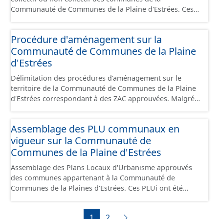
est uniquement celles des équipements hors
Communauté de Communes de la Plaine d'Estrées. Ces
stationnement. En revanche, le fichier à télécharger
plans présentent les secteurs destinés à de
depuis cette fiche comprend tous les équipements, y
l'assainissement collectif ou de l'assainissement
compris les stationnements pour répondre aux
Procédure d'aménagement sur la
individuel (SPANC).
standards. Ce jeu de données comprend uniquement les
Communauté de Communes de la Plaine
données avec un statut "en service", "en travaux" ou
d'Estrées
"provisoire".
Délimitation des procédures d'aménagement sur le
territoire de la Communauté de Communes de la Plaine
d'Estrées correspondant à des ZAC approuvées. Malgré
une mise régulière, les données proposées reflètent
qu'un instant T du territoire en terme de procédure.
Assemblage des PLU communaux en
vigueur sur la Communauté de
Communes de la Plaine d'Estrées
Assemblage des Plans Locaux d'Urbanisme approuvés
des communes appartenant à la Communauté de
Communes de la Plaines d'Estrées. Ces PLUi ont été
numérisés conformément aux prescriptions nationales
du CNIG et contiennent les pièces administratives, le
1
2
rapport de présentation, le PADD, les règlements écrits