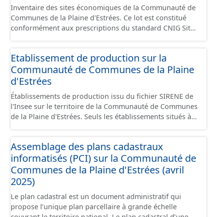
Inventaire des sites économiques de la Communauté de
Communes de la Plaine d'Estrées. Ce lot est constitué
conformément aux prescriptions du standard CNIG Sites
Économiques et fourni au format GeoPackage et
GeoJson.
Etablissement de production sur la
Communauté de Communes de la Plaine
d'Estrées
Établissements de production issu du fichier SIRENE de
l'Insee sur le territoire de la Communauté de Communes
de la Plaine d'Estrées. Seuls les établissements situés à
l'intérieur d'un site économique sont téléchargeables au
format GeoPackage et GeoJson et structurés
Assemblage des plans cadastraux
conformément aux prescriptions du standard CNIG Sites
informatisés (PCI) sur la Communauté de
Économiques. Ce lot ne contient pas la référence aux
terrains à vocation économique à ce jour. Il est filtré au-
Communes de la Plaine d'Estrées (avril
delà des prescriptions du CNIG se limitant aux SCI.
2025)
Le plan cadastral est un document administratif qui
propose l’unique plan parcellaire à grande échelle
couvrant le territoire national. Le plan cadastral d’une