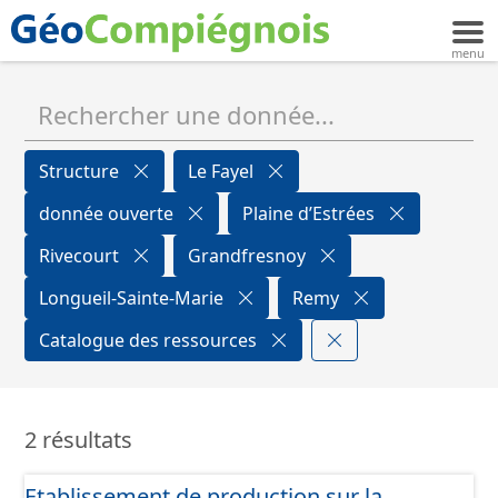
Structure
Le Fayel
donnée ouverte
Plaine d’Estrées
Rivecourt
Grandfresnoy
Longueil-Sainte-Marie
Remy
Catalogue des ressources
2 résultats
Etablissement de production sur la