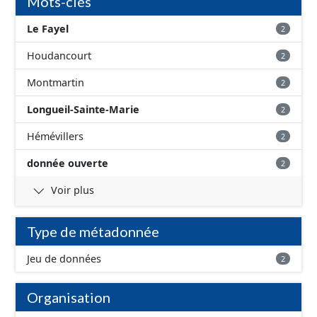
Mots-clés
Le Fayel
2
Houdancourt
2
Montmartin
2
Longueil-Sainte-Marie
2
Hémévillers
2
donnée ouverte
2
Voir plus
Type de métadonnée
Jeu de données
2
Organisation