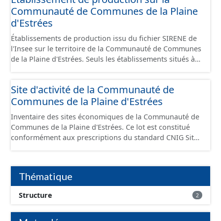
Communauté de Communes de la Plaine
d'Estrées
Établissements de production issu du fichier SIRENE de
l'Insee sur le territoire de la Communauté de Communes
de la Plaine d'Estrées. Seuls les établissements situés à
l'intérieur d'un site économique sont téléchargeables au
format GeoPackage et GeoJson et structurés
Site d'activité de la Communauté de
conformément aux prescriptions du standard CNIG Sites
Communes de la Plaine d'Estrées
Économiques. Ce lot ne contient pas la référence aux
terrains à vocation économique à ce jour. Il est filtré au-
Inventaire des sites économiques de la Communauté de
delà des prescriptions du CNIG se limitant aux SCI.
Communes de la Plaine d'Estrées. Ce lot est constitué
conformément aux prescriptions du standard CNIG Sites
Économiques et fourni au format GeoPackage et
GeoJson.
Thématique
Structure
2