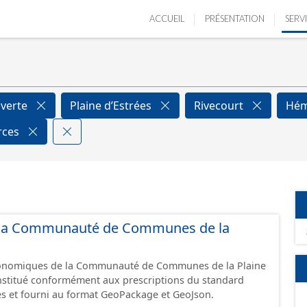
ACCUEIL
PRÉSENTATION
SERV
verte
Plaine d’Estrées
Rivecourt
Hém
rces
de la Communauté de Communes de la
économiques de la Communauté de Communes de la Plaine
constitué conformément aux prescriptions du standard
s et fourni au format GeoPackage et GeoJson.