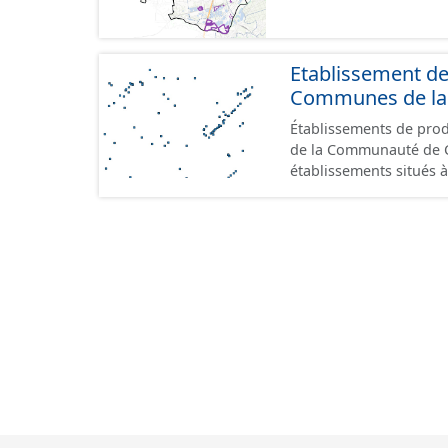
Etablissement d
Communes de la 
Établissements de produ
de la Communauté de Commu
établissements situés à
format GeoPackage et 
du standard CNIG Sites
terrains à vocation écon
du CNIG se limitant aux