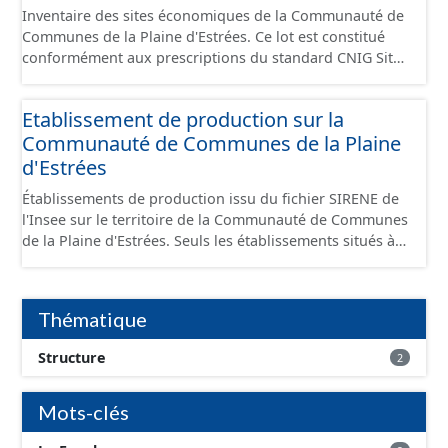
Inventaire des sites économiques de la Communauté de
Communes de la Plaine d'Estrées. Ce lot est constitué
conformément aux prescriptions du standard CNIG Sites
Économiques et fourni au format GeoPackage et
GeoJson.
Etablissement de production sur la
Communauté de Communes de la Plaine
d'Estrées
Établissements de production issu du fichier SIRENE de
l'Insee sur le territoire de la Communauté de Communes
de la Plaine d'Estrées. Seuls les établissements situés à
l'intérieur d'un site économique sont téléchargeables au
format GeoPackage et GeoJson et structurés
conformément aux prescriptions du standard CNIG Sites
Thématique
Économiques. Ce lot ne contient pas la référence aux
terrains à vocation économique à ce jour. Il est filtré au-
Structure
2
delà des prescriptions du CNIG se limitant aux SCI.
Mots-clés