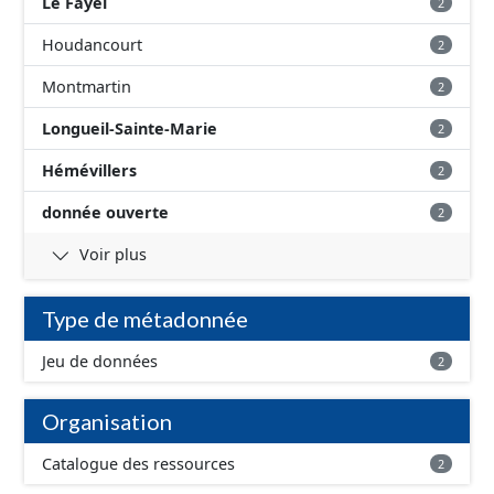
Le Fayel
2
Houdancourt
2
Montmartin
2
Longueil-Sainte-Marie
2
Hémévillers
2
donnée ouverte
2
Voir plus
Type de métadonnée
Jeu de données
2
Organisation
Catalogue des ressources
2