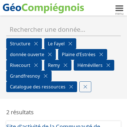
Structure
Le Fayel
donnée ouverte
Plaine d’Estrées
Rivecourt
Remy
Hémévillers
Grandfresnoy
Catalogue des ressources
2 résultats
Site d'activité de la Communauté de