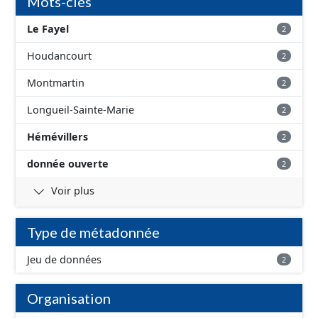
Mots-clés
Le Fayel
2
Houdancourt
2
Montmartin
2
Longueil-Sainte-Marie
2
Hémévillers
2
donnée ouverte
2
Voir plus
Type de métadonnée
Jeu de données
2
Organisation