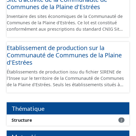
Communes de la Plaine d'Estrées
Inventaire des sites économiques de la Communauté de
Communes de la Plaine d'Estrées. Ce lot est constitué
conformément aux prescriptions du standard CNIG Sites
Économiques et fourni au format GeoPackage et
GeoJson.
Etablissement de production sur la
Communauté de Communes de la Plaine
d'Estrées
Établissements de production issu du fichier SIRENE de
l'Insee sur le territoire de la Communauté de Communes
de la Plaine d'Estrées. Seuls les établissements situés à
l'intérieur d'un site économique sont téléchargeables au
format GeoPackage et GeoJson et structurés
conformément aux prescriptions du standard CNIG Sites
Thématique
Économiques. Ce lot ne contient pas la référence aux
terrains à vocation économique à ce jour. Il est filtré au-
Structure
2
delà des prescriptions du CNIG se limitant aux SCI.