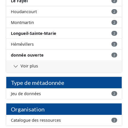
Le Fayel
2
Houdancourt
2
Montmartin
2
Longueil-Sainte-Marie
2
Hémévillers
2
donnée ouverte
2
Voir plus
Type de métadonnée
Jeu de données
2
Organisation
Catalogue des ressources
2