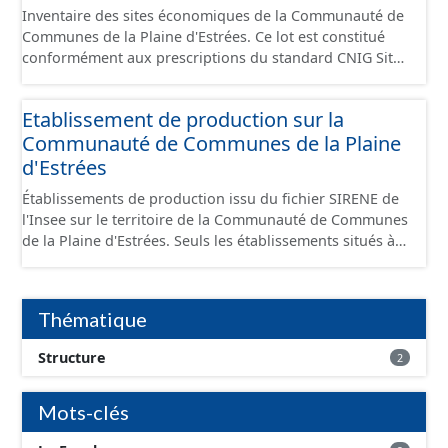
Inventaire des sites économiques de la Communauté de
Communes de la Plaine d'Estrées. Ce lot est constitué
conformément aux prescriptions du standard CNIG Sites
Économiques et fourni au format GeoPackage et
GeoJson.
Etablissement de production sur la
Communauté de Communes de la Plaine
d'Estrées
Établissements de production issu du fichier SIRENE de
l'Insee sur le territoire de la Communauté de Communes
de la Plaine d'Estrées. Seuls les établissements situés à
l'intérieur d'un site économique sont téléchargeables au
format GeoPackage et GeoJson et structurés
conformément aux prescriptions du standard CNIG Sites
Thématique
Économiques. Ce lot ne contient pas la référence aux
terrains à vocation économique à ce jour. Il est filtré au-
Structure
2
delà des prescriptions du CNIG se limitant aux SCI.
Mots-clés