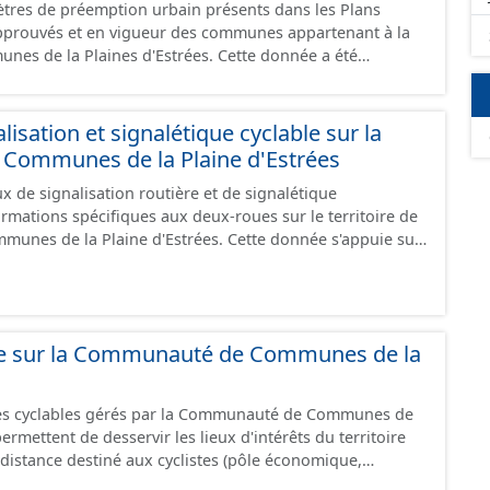
tres de préemption urbain présents dans les Plans
cés dans le système légal (RGF93). Cette ressource
prouvés et en vigueur des communes appartenant à la
es données des feuilles de plan à la commune, elles
Plaines d'Estrées. Cette donnée a été
chelle de la Communauté de Communes de la Plaine
ux prescriptions nationales du CNIG. Malgré
création de ces données, il est rappelé que seuls les
 foi et sont opposables d'un point de vue juridique.
isation et signalétique cyclable sur la
ommunes de la Plaine d'Estrées
 de signalisation routière et de signalétique
ormations spécifiques aux deux-roues sur le territoire de
unes de la Plaine d'Estrées. Cette donnée s'appuie sur
aux (PANO) en cours de réalisation. Cet inventaire est en
 donc pas exhaustive.
ble sur la Communauté de Communes de la
res cyclables gérés par la Communauté de Communes de
istance destiné aux cyclistes (pôle économique,
iques, etc.) dans de bonnes conditions. Ils peuvent