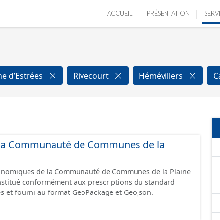
ACCUEIL
PRÉSENTATION
SERV
ne d’Estrées
Rivecourt
Hémévillers
C
de la Communauté de Communes de la
économiques de la Communauté de Communes de la Plaine
constitué conformément aux prescriptions du standard
s et fourni au format GeoPackage et GeoJson.