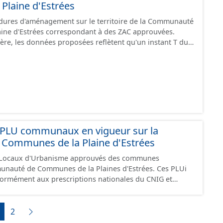
Plaine d'Estrées
édures d'aménagement sur le territoire de la Communauté
ine d'Estrées correspondant à des ZAC approuvées.
ère, les données proposées reflètent qu'un instant T du
procédure.
PLU communaux en vigueur sur la
ommunes de la Plaine d'Estrées
 Locaux d'Urbanisme approuvés des communes
uté de Communes de la Plaines d'Estrées. Ces PLUi
formément aux prescriptions nationales du CNIG et
administratives, le rapport de présentation, le PADD, les
raphiques, les annexes, les OAP et les données
2
documents papier font foi et sont opposables d'un point