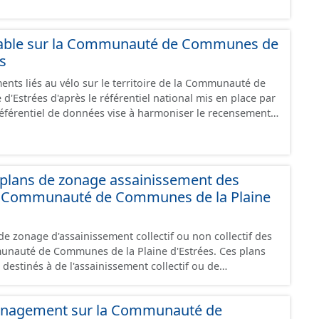
oies sécurisées : voie verte, piste cyclable, voie à faible
ilieu urbain : zone 30, couloir partagé avec les bus, aire
alonnement sur chaussée. Les itinéraires ne sont
lable sur la Communauté de Communes de
 mais une succession d’aménagements de natures
es
s peuvent emprunter des tronçons de voies non aménagés
ents liés au vélo sur le territoire de la Communauté de
 uniquement les
'Estrées d'après le référentiel national mis en place par
"en service", "en travaux" ou "provisoire".
 référentiel de données vise à harmoniser le recensement
s infrastructures. Il comprend également la localisation
epos (autre fiche de métadonnée). Cette information est
u stationnement cyclable. Pour une meilleure
mations, les données visibles pour les utilisateurs de "Ma
plans de zonage assainissement des
e visualisation) est uniquement celles des équipements
 Communauté de Communes de la Plaine
revanche, le fichier à télécharger depuis cette fiche
ipements, y compris les stationnements pour répondre
e zonage d'assainissement collectif ou non collectif des
 travaux" ou "provisoire".
auté de Communes de la Plaine d'Estrées. Ces plans
 destinés à de l'assainissement collectif ou de
duel (SPANC).
énagement sur la Communauté de