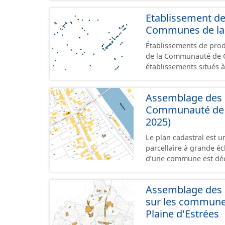
Etablissement d
Communes de la 
Établissements de produ
de la Communauté de Commu
établissements situés à
format GeoPackage et 
du standard CNIG Sites
Assemblage des p
terrains à vocation écon
Communauté de C
du CNIG se limitant aux
2025)
Le plan cadastral est 
parcellaire à grande éch
d’une commune est déc
en subdivisions de sec
parcelle est l’unité cad
Assemblage des d
dans un même lieudit e
sur les commun
au format vecteur est 
papier ou raster réalis
Plaine d'Estrées
territoriales. Les plan