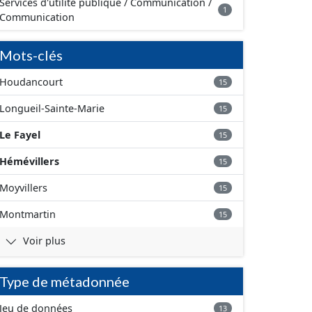
Services d'utilité publique / Communication /
1
Communication
Mots-clés
Houdancourt
15
Longueil-Sainte-Marie
15
Le Fayel
15
Hémévillers
15
Moyvillers
15
Montmartin
15
Voir plus
Type de métadonnée
Jeu de données
13