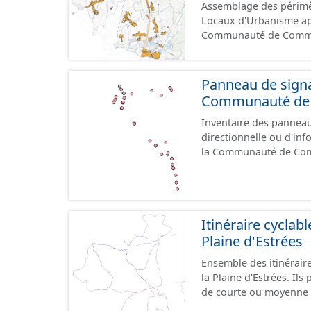
Assemblage des périmè
sont actuellement géoréféren
Locaux d'Urbanisme ap
propose l'assemblage d
Communauté de Communes de la 
même regroupées à l'é
numérisé conformément a
d'Estrées.
l'attention portée à la 
documents papiers font
Panneau de signal
Communauté de C
Inventaire des panneaux
directionnelle ou d'inf
la Communauté de Comm
le référentiel de panne
cours, la donnée n'est
Itinéraire cycla
Plaine d'Estrées
Ensemble des itinérai
la Plaine d'Estrées. Ils permettent de desservir les lieux d'intérêts du territoire
de courte ou moyenne d
éducatif, sites tourist