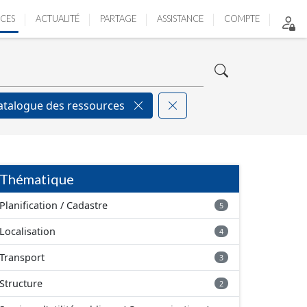
ICES
ACTUALITÉ
PARTAGE
ASSISTANCE
COMPTE
atalogue des ressources
Thématique
Planification / Cadastre
5
Localisation
4
Transport
3
Structure
2