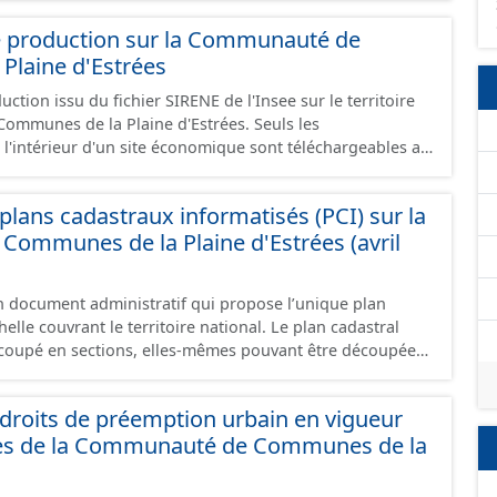
e production sur la Communauté de
Plaine d'Estrées
ction issu du fichier SIRENE de l'Insee sur le territoire
nes de la Plaine d'Estrées. Seuls les
 l'intérieur d'un site économique sont téléchargeables au
GeoJson et structurés conformément aux prescriptions
 Économiques. Ce lot ne contient pas la référence aux
lans cadastraux informatisés (PCI) sur la
omique à ce jour. Il est filtré au-delà des prescriptions
ommunes de la Plaine d'Estrées (avril
 SCI.
un document administratif qui propose l’unique plan
elle couvrant le territoire national. Le plan cadastral
oupé en sections, elles-mêmes pouvant être découpées
tions, communément appelées « feuilles de plan ». La
astrale de base. C’est un terrain d’un seul tenant situé
roits de préemption urbain en vigueur
t appartenant à un même propriétaire. Le plan cadastral
es de la Communauté de Communes de la
issu majoritairement de numérisation du plan cadastral
ée dans le cadre de conventions avec les collectivités
s cadastraux au format vecteur en France métropolitaine