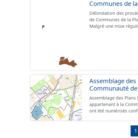
Communes de la 
Délimitation des proc
de Communes de la Pla
Malgré une mise réguli
territoire en terme de 
Assemblage des 
Communauté de C
Assemblage des Plans
appartenant à la Communa
ont été numérisés con
contiennent les pièces 
règlements écrits et g
géographiques. Malgré l'attention portée à la création de ces données, il est
1
rappelé que seuls les 