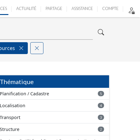
ICES
ACTUALITÉ
PARTAGE
ASSISTANCE
COMPTE
sources
Thématique
Planification / Cadastre
5
Localisation
4
Transport
3
Structure
2