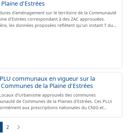
Plaine d'Estrées
édures d'aménagement sur le territoire de la Communauté
ine d'Estrées correspondant à des ZAC approuvées.
ère, les données proposées reflètent qu'un instant T du
procédure.
PLU communaux en vigueur sur la
ommunes de la Plaine d'Estrées
 Locaux d'Urbanisme approuvés des communes
uté de Communes de la Plaines d'Estrées. Ces PLUi
formément aux prescriptions nationales du CNIG et
administratives, le rapport de présentation, le PADD, les
raphiques, les annexes, les OAP et les données
2
documents papier font foi et sont opposables d'un point