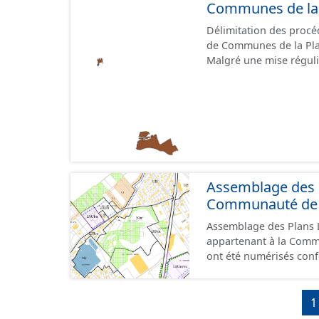
Communes de la 
Délimitation des proc
de Communes de la Pla
Malgré une mise réguli
territoire en terme de 
Assemblage des 
Communauté de C
Assemblage des Plans
appartenant à la Communa
ont été numérisés con
contiennent les pièces 
règlements écrits et g
géographiques. Malgré l'attention portée à la création de ces données, il est
1
rappelé que seuls les 