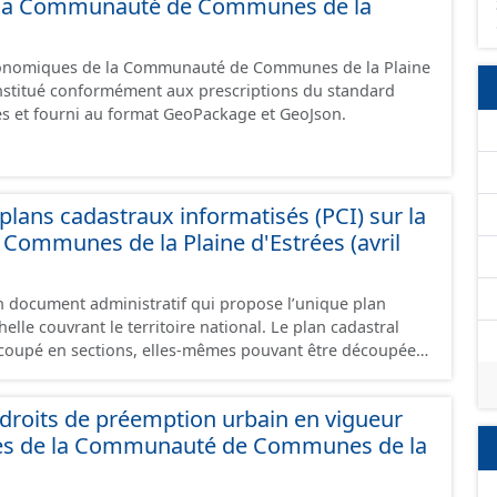
de la Communauté de Communes de la
omique à ce jour. Il est filtré au-delà des prescriptions
 SCI.
économiques de la Communauté de Communes de la Plaine
constitué conformément aux prescriptions du standard
s et fourni au format GeoPackage et GeoJson.
lans cadastraux informatisés (PCI) sur la
ommunes de la Plaine d'Estrées (avril
un document administratif qui propose l’unique plan
elle couvrant le territoire national. Le plan cadastral
oupé en sections, elles-mêmes pouvant être découpées
tions, communément appelées « feuilles de plan ». La
astrale de base. C’est un terrain d’un seul tenant situé
roits de préemption urbain en vigueur
t appartenant à un même propriétaire. Le plan cadastral
es de la Communauté de Communes de la
issu majoritairement de numérisation du plan cadastral
ée dans le cadre de conventions avec les collectivités
s cadastraux au format vecteur en France métropolitaine