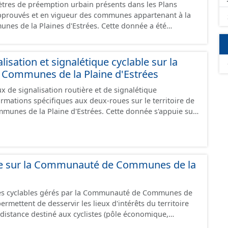
tres de préemption urbain présents dans les Plans
cés dans le système légal (RGF93). Cette ressource
prouvés et en vigueur des communes appartenant à la
es données des feuilles de plan à la commune, elles
Plaines d'Estrées. Cette donnée a été
chelle de la Communauté de Communes de la Plaine
ux prescriptions nationales du CNIG. Malgré
création de ces données, il est rappelé que seuls les
 foi et sont opposables d'un point de vue juridique.
isation et signalétique cyclable sur la
ommunes de la Plaine d'Estrées
 de signalisation routière et de signalétique
ormations spécifiques aux deux-roues sur le territoire de
unes de la Plaine d'Estrées. Cette donnée s'appuie sur
aux (PANO) en cours de réalisation. Cet inventaire est en
 donc pas exhaustive.
ble sur la Communauté de Communes de la
res cyclables gérés par la Communauté de Communes de
istance destiné aux cyclistes (pôle économique,
iques, etc.) dans de bonnes conditions. Ils peuvent