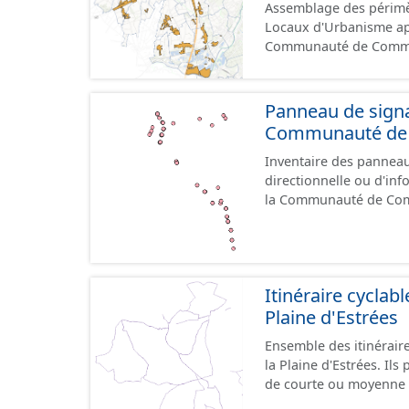
Assemblage des périmè
sont actuellement géoréféren
Locaux d'Urbanisme ap
propose l'assemblage d
Communauté de Communes de la 
même regroupées à l'é
numérisé conformément a
d'Estrées.
l'attention portée à la 
documents papiers font
Panneau de signal
Communauté de C
Inventaire des panneaux
directionnelle ou d'inf
la Communauté de Comm
le référentiel de panne
cours, la donnée n'est
Itinéraire cycla
Plaine d'Estrées
Ensemble des itinérai
la Plaine d'Estrées. Ils permettent de desservir les lieux d'intérêts du territoire
de courte ou moyenne d
éducatif, sites tourist