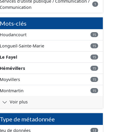
Services d'utilité publique / Communication /
1
Communication
Mots-clés
Houdancourt
15
Longueil-Sainte-Marie
15
Le Fayel
15
Hémévillers
15
Moyvillers
15
Montmartin
15
Voir plus
Type de métadonnée
Jeu de données
13