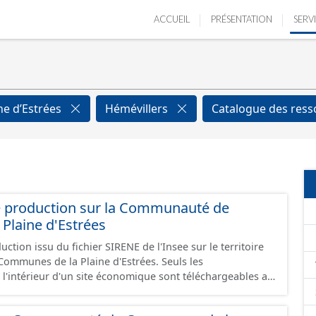
ACCUEIL
PRÉSENTATION
SERV
ne d’Estrées
Hémévillers
Catalogue des res
e production sur la Communauté de
Plaine d'Estrées
ction issu du fichier SIRENE de l'Insee sur le territoire
nes de la Plaine d'Estrées. Seuls les
 l'intérieur d'un site économique sont téléchargeables au
GeoJson et structurés conformément aux prescriptions
 Économiques. Ce lot ne contient pas la référence aux