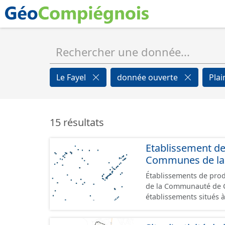
Le Fayel
donnée ouverte
Plai
15 résultats
Etablissement d
Communes de la 
Établissements de produ
de la Communauté de Commu
établissements situés à
format GeoPackage et 
du standard CNIG Sites