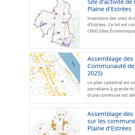
Site d'activité 
terrains à vocation écon
Plaine d'Estrées
du CNIG se limitant aux
Inventaire des sites 
d'Estrées. Ce lot est 
CNIG Sites Économique
Assemblage des p
Communauté de C
2025)
Le plan cadastral est 
parcellaire à grande éch
d’une commune est déc
en subdivisions de sec
parcelle est l’unité cad
Assemblage des d
dans un même lieudit e
sur les commun
au format vecteur est 
papier ou raster réalis
Plaine d'Estrées
territoriales. Les plan