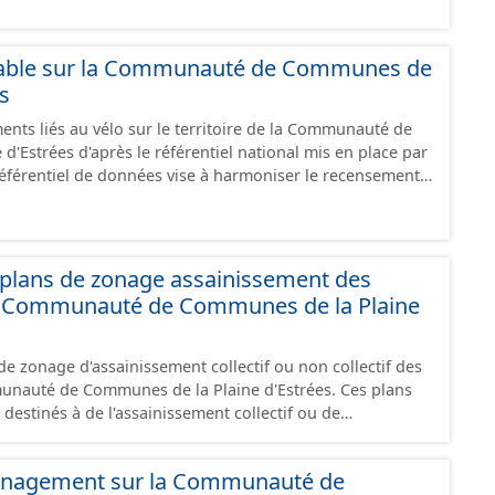
oies sécurisées : voie verte, piste cyclable, voie à faible
ilieu urbain : zone 30, couloir partagé avec les bus, aire
alonnement sur chaussée. Les itinéraires ne sont
lable sur la Communauté de Communes de
 mais une succession d’aménagements de natures
es
s peuvent emprunter des tronçons de voies non aménagés
ents liés au vélo sur le territoire de la Communauté de
 uniquement les
'Estrées d'après le référentiel national mis en place par
"en service", "en travaux" ou "provisoire".
 référentiel de données vise à harmoniser le recensement
s infrastructures. Il comprend également la localisation
epos (autre fiche de métadonnée). Cette information est
u stationnement cyclable. Pour une meilleure
mations, les données visibles pour les utilisateurs de "Ma
plans de zonage assainissement des
e visualisation) est uniquement celles des équipements
 Communauté de Communes de la Plaine
revanche, le fichier à télécharger depuis cette fiche
ipements, y compris les stationnements pour répondre
e zonage d'assainissement collectif ou non collectif des
 travaux" ou "provisoire".
auté de Communes de la Plaine d'Estrées. Ces plans
 destinés à de l'assainissement collectif ou de
duel (SPANC).
énagement sur la Communauté de