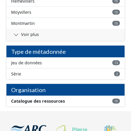
Hémévillers
15
Moyvillers
15
Montmartin
15
Voir plus
Type de métadonnée
Jeu de données
13
Série
2
Organisation
Catalogue des ressources
15