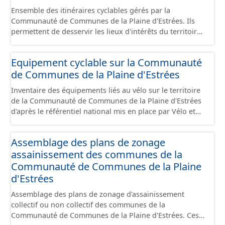
Ensemble des itinéraires cyclables gérés par la
Communauté de Communes de la Plaine d'Estrées. Ils
permettent de desservir les lieux d'intérêts du territoire
de courte ou moyenne distance destiné aux cyclistes
(pôle économique, éducatif, sites touristiques, etc.) dans
Equipement cyclable sur la Communauté
de bonnes conditions. Ils peuvent emprunter tout type
de Communes de la Plaine d'Estrées
de voies sécurisées : voie verte, piste cyclable, voie à
faible trafic motorisé, et en milieu urbain : zone 30,
Inventaire des équipements liés au vélo sur le territoire
couloir partagé avec les bus, aire piétonne, bandes
de la Communauté de Communes de la Plaine d'Estrées
cyclables ou jalonnement sur chaussée. Les itinéraires
d'après le référentiel national mis en place par Vélo et
ne sont pas des aménagements mais une succession
Territoires. Ce référentiel de données vise à harmoniser
d’aménagements de natures diverses et parfois ils
le recensement et la description de ces infrastructures. Il
peuvent emprunter des tronçons de voies non
Assemblage des plans de zonage
comprend également la localisation des aires de
aménagés pour assurer une continuité. Ce jeu de
assainissement des communes de la
services/repos (autre fiche de métadonnée). Cette
données comprend uniquement les données avec un
information est compatible avec les données du
Communauté de Communes de la Plaine
statut "en service", "en travaux" ou "provisoire".
stationnement cyclable. Pour une meilleure visualisation
d'Estrées
des informations, les données visibles pour les
Assemblage des plans de zonage d'assainissement
utilisateurs de "Ma Carte" (outil interne de visualisation)
collectif ou non collectif des communes de la
est uniquement celles des équipements hors
Communauté de Communes de la Plaine d'Estrées. Ces
stationnement. En revanche, le fichier à télécharger