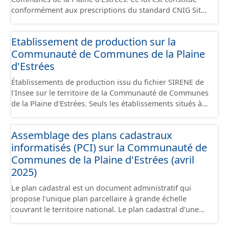
conformément aux prescriptions du standard CNIG Sites
Économiques et fourni au format GeoPackage et
GeoJson.
Etablissement de production sur la
Communauté de Communes de la Plaine
d'Estrées
Établissements de production issu du fichier SIRENE de
l'Insee sur le territoire de la Communauté de Communes
de la Plaine d'Estrées. Seuls les établissements situés à
l'intérieur d'un site économique sont téléchargeables au
format GeoPackage et GeoJson et structurés
Assemblage des plans cadastraux
conformément aux prescriptions du standard CNIG Sites
informatisés (PCI) sur la Communauté de
Économiques. Ce lot ne contient pas la référence aux
terrains à vocation économique à ce jour. Il est filtré au-
Communes de la Plaine d'Estrées (avril
delà des prescriptions du CNIG se limitant aux SCI.
2025)
Le plan cadastral est un document administratif qui
propose l’unique plan parcellaire à grande échelle
couvrant le territoire national. Le plan cadastral d’une
commune est découpé en sections, elles-mêmes