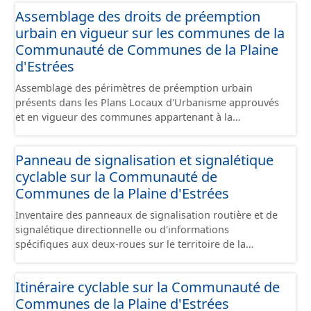
pouvant être découpées en subdivisions de sections,
Assemblage des droits de préemption
communément appelées « feuilles de plan ». La parcelle
urbain en vigueur sur les communes de la
est l’unité cadastrale de base. C’est un terrain d’un seul
tenant situé dans un même lieudit et appartenant à un
Communauté de Communes de la Plaine
même propriétaire. Le plan cadastral au format vecteur
d'Estrées
est issu majoritairement de numérisation du plan
Assemblage des périmètres de préemption urbain
cadastral papier ou raster réalisée dans le cadre de
présents dans les Plans Locaux d'Urbanisme approuvés
conventions avec les collectivités territoriales. Les plans
et en vigueur des communes appartenant à la
cadastraux au format vecteur en France métropolitaine
Communauté de Communes de la Plaines d'Estrées.
sont actuellement géoréférencés dans le système légal
Cette donnée a été numérisé conformément aux
(RGF93). Cette ressource propose l'assemblage des
Panneau de signalisation et signalétique
prescriptions nationales du CNIG. Malgré l'attention
données des feuilles de plan à la commune, elles même
cyclable sur la Communauté de
portée à la création de ces données, il est rappelé que
regroupées à l'échelle de la Communauté de Communes
seuls les documents papiers font foi et sont opposables
Communes de la Plaine d'Estrées
de la Plaine d'Estrées.
d'un point de vue juridique.
Inventaire des panneaux de signalisation routière et de
signalétique directionnelle ou d'informations
spécifiques aux deux-roues sur le territoire de la
Communauté de Communes de la Plaine d'Estrées. Cette
donnée s'appuie sur le référentiel de panneaux (PANO)
Itinéraire cyclable sur la Communauté de
en cours de réalisation. Cet inventaire est en cours, la
Communes de la Plaine d'Estrées
donnée n'est donc pas exhaustive.