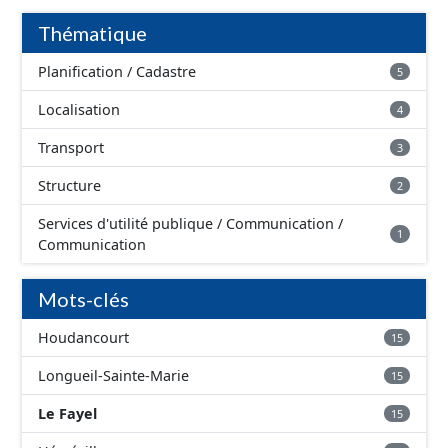
géographiques. Malgré l'attention portée à la création
de ces données, il est rappelé que seuls les documents
Thématique
papier font foi et sont opposables d'un point de vue
juridique.
Planification / Cadastre
5
Localisation
4
Transport
3
Structure
2
Services d'utilité publique / Communication /
1
Communication
Mots-clés
Houdancourt
15
Longueil-Sainte-Marie
15
Le Fayel
15