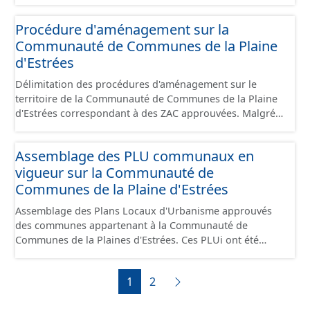
plans présentent les secteurs destinés à de
depuis cette fiche comprend tous les équipements, y
l'assainissement collectif ou de l'assainissement
compris les stationnements pour répondre aux
Procédure d'aménagement sur la
individuel (SPANC).
standards. Ce jeu de données comprend uniquement les
Communauté de Communes de la Plaine
données avec un statut "en service", "en travaux" ou
d'Estrées
"provisoire".
Délimitation des procédures d'aménagement sur le
territoire de la Communauté de Communes de la Plaine
d'Estrées correspondant à des ZAC approuvées. Malgré
une mise régulière, les données proposées reflètent
qu'un instant T du territoire en terme de procédure.
Assemblage des PLU communaux en
vigueur sur la Communauté de
Communes de la Plaine d'Estrées
Assemblage des Plans Locaux d'Urbanisme approuvés
des communes appartenant à la Communauté de
Communes de la Plaines d'Estrées. Ces PLUi ont été
numérisés conformément aux prescriptions nationales
du CNIG et contiennent les pièces administratives, le
1
2
rapport de présentation, le PADD, les règlements écrits
et graphiques, les annexes, les OAP et les données