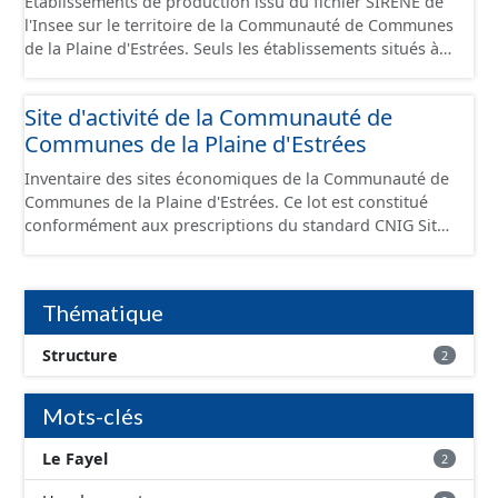
Établissements de production issu du fichier SIRENE de
l'Insee sur le territoire de la Communauté de Communes
de la Plaine d'Estrées. Seuls les établissements situés à
l'intérieur d'un site économique sont téléchargeables au
format GeoPackage et GeoJson et structurés
Site d'activité de la Communauté de
conformément aux prescriptions du standard CNIG Sites
Communes de la Plaine d'Estrées
Économiques. Ce lot ne contient pas la référence aux
terrains à vocation économique à ce jour. Il est filtré au-
Inventaire des sites économiques de la Communauté de
delà des prescriptions du CNIG se limitant aux SCI.
Communes de la Plaine d'Estrées. Ce lot est constitué
conformément aux prescriptions du standard CNIG Sites
Économiques et fourni au format GeoPackage et
GeoJson.
Thématique
Structure
2
Mots-clés
Le Fayel
2