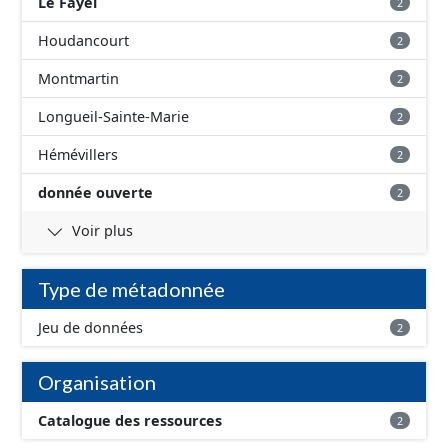
Le Fayel
2
Houdancourt
2
Montmartin
2
Longueil-Sainte-Marie
2
Hémévillers
2
donnée ouverte
2
Voir plus
Type de métadonnée
Jeu de données
2
Organisation
Catalogue des ressources
2