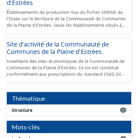
d'Estrées
Établissements de production issu du fichier SIRENE de
l'Insee sur le territoire de la Communauté de Communes
de la Plaine d'Estrées. Seuls les établissements situés à
l'intérieur d'un site économique sont téléchargeables au
format GeoPackage et GeoJson et structurés
Site d'activité de la Communauté de
conformément aux prescriptions du standard CNIG Sites
Communes de la Plaine d'Estrées
Économiques. Ce lot ne contient pas la référence aux
terrains à vocation économique à ce jour. Il est filtré au-
Inventaire des sites économiques de la Communauté de
delà des prescriptions du CNIG se limitant aux SCI.
Communes de la Plaine d'Estrées. Ce lot est constitué
conformément aux prescriptions du standard CNIG Sites
Économiques et fourni au format GeoPackage et
GeoJson.
Thématique
Structure
2
Mots-clés