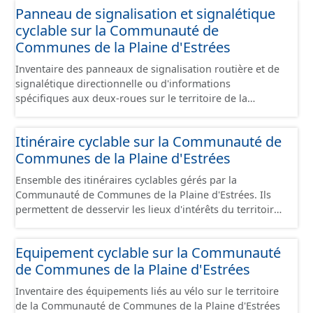
Panneau de signalisation et signalétique
sont désaffectées mais sont toujours physiquement
cyclable sur la Communauté de
présentes sur le terrain.
Communes de la Plaine d'Estrées
Inventaire des panneaux de signalisation routière et de
signalétique directionnelle ou d'informations
spécifiques aux deux-roues sur le territoire de la
Communauté de Communes de la Plaine d'Estrées. Cette
donnée s'appuie sur le référentiel de panneaux (PANO)
Itinéraire cyclable sur la Communauté de
en cours de réalisation. Cet inventaire est en cours, la
Communes de la Plaine d'Estrées
donnée n'est donc pas exhaustive.
Ensemble des itinéraires cyclables gérés par la
Communauté de Communes de la Plaine d'Estrées. Ils
permettent de desservir les lieux d'intérêts du territoire
de courte ou moyenne distance destiné aux cyclistes
(pôle économique, éducatif, sites touristiques, etc.) dans
Equipement cyclable sur la Communauté
de bonnes conditions. Ils peuvent emprunter tout type
de Communes de la Plaine d'Estrées
de voies sécurisées : voie verte, piste cyclable, voie à
faible trafic motorisé, et en milieu urbain : zone 30,
Inventaire des équipements liés au vélo sur le territoire
couloir partagé avec les bus, aire piétonne, bandes
de la Communauté de Communes de la Plaine d'Estrées
cyclables ou jalonnement sur chaussée. Les itinéraires