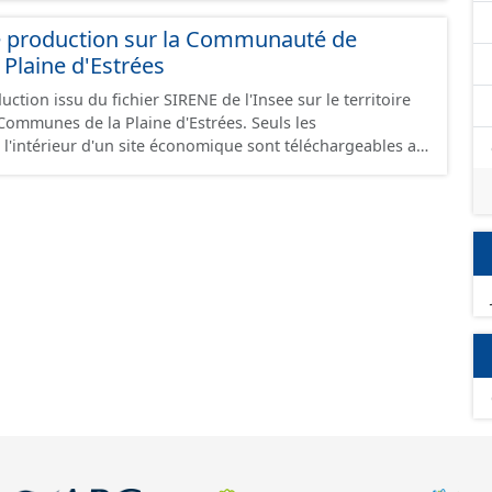
e production sur la Communauté de
Plaine d'Estrées
ction issu du fichier SIRENE de l'Insee sur le territoire
nes de la Plaine d'Estrées. Seuls les
 l'intérieur d'un site économique sont téléchargeables au
GeoJson et structurés conformément aux prescriptions
 Économiques. Ce lot ne contient pas la référence aux
omique à ce jour. Il est filtré au-delà des prescriptions
 SCI.