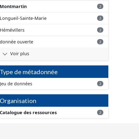
Montmartin
2
Longueil-Sainte-Marie
2
Hémévillers
2
donnée ouverte
2
Voir plus
Type de métadonnée
Jeu de données
2
Organisation
Catalogue des ressources
2