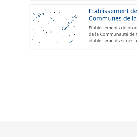
Etablissement d
Communes de la 
Établissements de produ
de la Communauté de Commu
établissements situés à
format GeoPackage et 
du standard CNIG Sites
terrains à vocation écon
du CNIG se limitant aux