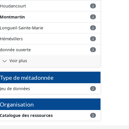
Houdancourt
2
Montmartin
2
Longueil-Sainte-Marie
2
Hémévillers
2
donnée ouverte
2
Voir plus
Type de métadonnée
Jeu de données
2
Organisation
Catalogue des ressources
2