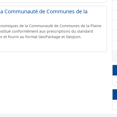
GeoJson et structurés conformément aux prescriptions
 Économiques. Ce lot ne contient pas la référence aux
de la Communauté de Communes de la
omique à ce jour. Il est filtré au-delà des prescriptions
 SCI.
économiques de la Communauté de Communes de la Plaine
constitué conformément aux prescriptions du standard
s et fourni au format GeoPackage et GeoJson.