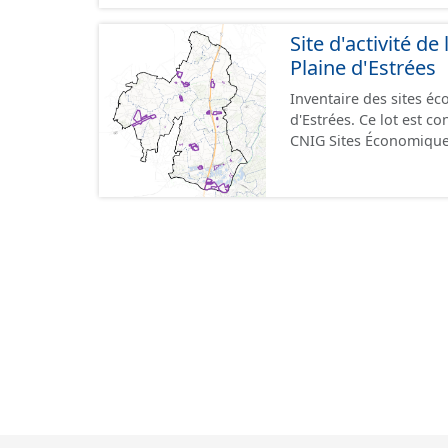
format GeoPackage et 
du standard CNIG Sites
Site d'activité 
terrains à vocation écon
Plaine d'Estrées
du CNIG se limitant aux
Inventaire des sites 
d'Estrées. Ce lot est 
CNIG Sites Économique