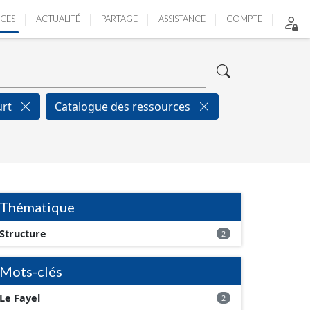
ICES
ACTUALITÉ
PARTAGE
ASSISTANCE
COMPTE
urt
Catalogue des ressources
Thématique
Structure
2
Mots-clés
Le Fayel
2