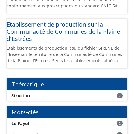
conformément aux prescriptions du standard CNIG Sites
Économiques et fourni au format GeoPackage et
GeoJson.
Etablissement de production sur la
Communauté de Communes de la Plaine
d'Estrées
Établissements de production issu du fichier SIRENE de
l'Insee sur le territoire de la Communauté de Communes
de la Plaine d'Estrées. Seuls les établissements situés à
l'intérieur d'un site économique sont téléchargeables au
format GeoPackage et GeoJson et structurés
conformément aux prescriptions du standard CNIG Sites
Thématique
Économiques. Ce lot ne contient pas la référence aux
terrains à vocation économique à ce jour. Il est filtré au-
Structure
2
delà des prescriptions du CNIG se limitant aux SCI.
Mots-clés
Le Fayel
2