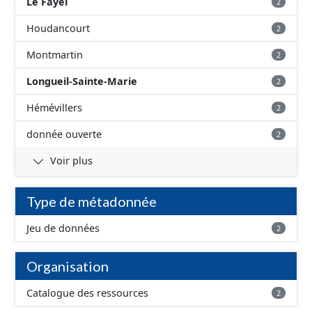
Le Fayel
2
Houdancourt
2
Montmartin
2
Longueil-Sainte-Marie
2
Hémévillers
2
donnée ouverte
2
Voir plus
Type de métadonnée
Jeu de données
2
Organisation
Catalogue des ressources
2