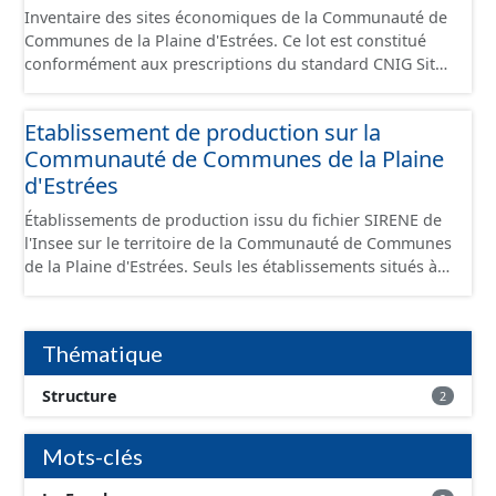
Inventaire des sites économiques de la Communauté de
Communes de la Plaine d'Estrées. Ce lot est constitué
conformément aux prescriptions du standard CNIG Sites
Économiques et fourni au format GeoPackage et
GeoJson.
Etablissement de production sur la
Communauté de Communes de la Plaine
d'Estrées
Établissements de production issu du fichier SIRENE de
l'Insee sur le territoire de la Communauté de Communes
de la Plaine d'Estrées. Seuls les établissements situés à
l'intérieur d'un site économique sont téléchargeables au
format GeoPackage et GeoJson et structurés
conformément aux prescriptions du standard CNIG Sites
Thématique
Économiques. Ce lot ne contient pas la référence aux
terrains à vocation économique à ce jour. Il est filtré au-
Structure
2
delà des prescriptions du CNIG se limitant aux SCI.
Mots-clés