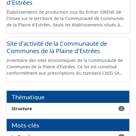
d'Estrées
Établissements de production issu du fichier SIRENE de
l'Insee sur le territoire de la Communauté de Communes
de la Plaine d'Estrées. Seuls les établissements situés à
l'intérieur d'un site économique sont téléchargeables au
format GeoPackage et GeoJson et structurés
Site d'activité de la Communauté de
conformément aux prescriptions du standard CNIG Sites
Communes de la Plaine d'Estrées
Économiques. Ce lot ne contient pas la référence aux
terrains à vocation économique à ce jour. Il est filtré au-
Inventaire des sites économiques de la Communauté de
delà des prescriptions du CNIG se limitant aux SCI.
Communes de la Plaine d'Estrées. Ce lot est constitué
conformément aux prescriptions du standard CNIG Sites
Économiques et fourni au format GeoPackage et
GeoJson.
Thématique
Structure
2
Mots-clés