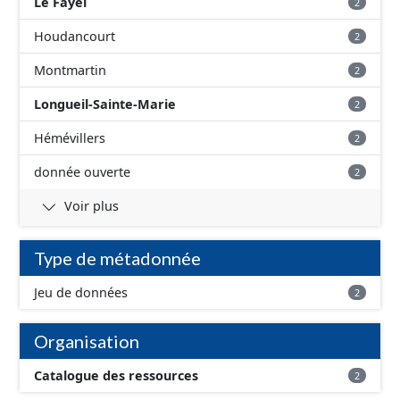
Le Fayel
2
Houdancourt
2
Montmartin
2
Longueil-Sainte-Marie
2
Hémévillers
2
donnée ouverte
2
Voir plus
Type de métadonnée
Jeu de données
2
Organisation
Catalogue des ressources
2