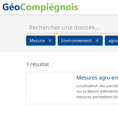
Mesure
Environnement
agro
1 résultat
Mesures agro-en
Localisation des parce
sur le Bassin d'Alimenta
mesures permettent d’a
dans le développement
performance environnem
lorsqu’elles sont menacées de disparition.