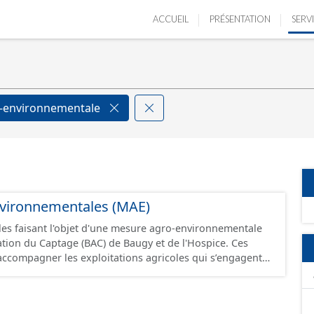
ACCUEIL
PRÉSENTATION
SERV
-environnementale
vironnementales (MAE)
lles faisant l'objet d'une mesure agro-environnementale
tion du Captage (BAC) de Baugy et de l'Hospice. Ces
ccompagner les exploitations agricoles qui s’engagent
 de pratiques combinant performance économique et
entale ou dans le maintien de telles pratiques
 Elles sont mobilisées pour répondre