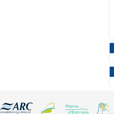
ntaux rencontrés sur les territoires tels que la
té de l'eau, de la biodiversité, des sols ou de la lutte
esures ont été recensés :
s Cultures, couvert spécifique, couvert en herbe et
atalogue d'attributs pour l'ensemble des mesures et leurs