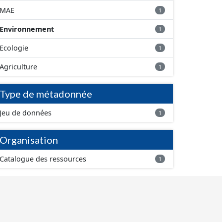
MAE
1
Environnement
1
Ecologie
1
Agriculture
1
Type de métadonnée
Jeu de données
1
Organisation
Catalogue des ressources
1