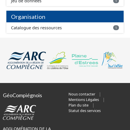
Jeu de données
1
Organisation
Catalogue des ressources
1
Nous contacter
GéoCompiégnois
Mentions Légales
Plan du site
Statut des services
AGGLOMÉRATION DE LA