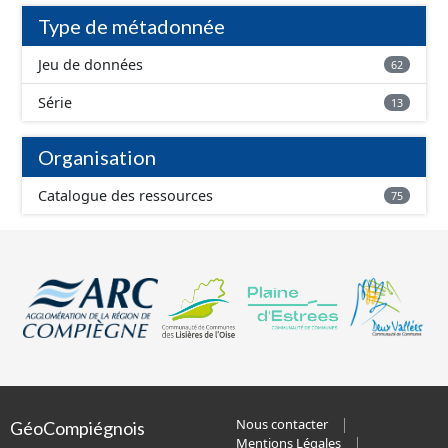
Type de métadonnée
Jeu de données
62
Série
13
Organisation
Catalogue des ressources
75
Nous contacter
GéoCompiégnois
Mentions Légales