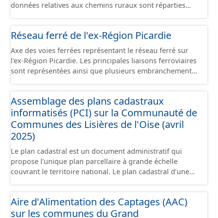
données relatives aux chemins ruraux sont réparties
dans plusieurs jeux de données : - Chemins : le point
d’origine du chemin. - Tronçons : les informations
Réseau ferré de l'ex-Région Picardie
générales du chemin (longueur, largeur, etc.). - Secteurs :
les informations générales du chemin et données
Axe des voies ferrées représentant le réseau ferré sur
relevées sur le terrain. - Éléments : les éléments naturels
l'ex-Région Picardie. Les principales liaisons ferroviaires
relevés sur les chemins (bois, talus, bande enherbée,
sont représentées ainsi que plusieurs embranchements
etc.). - Observations : les observations relevées sur les
particuliers permettant de desservir notamment de
chemins concernant la fauche, l'élagage, le balisage, etc.
grandes zones d'activité. Certaines voies représentées
- Plantations : proposition de plantation de haies (haie
Assemblage des plans cadastraux
sont désaffectées mais sont toujours physiquement
basse, haie mixte, etc.).
informatisés (PCI) sur la Communauté de
présentes sur le terrain.
Communes des Lisières de l'Oise (avril
2025)
Le plan cadastral est un document administratif qui
propose l’unique plan parcellaire à grande échelle
couvrant le territoire national. Le plan cadastral d’une
commune est découpé en sections, elles-mêmes
pouvant être découpées en subdivisions de sections,
Aire d'Alimentation des Captages (AAC)
communément appelées « feuilles de plan ». La parcelle
sur les communes du Grand
est l’unité cadastrale de base. C’est un terrain d’un seul