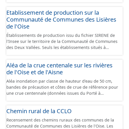
Economiques et fourni au format GeoPackage et
GeoJson.
Etablissement de production sur la
Communauté de Communes des Lisières
de l'Oise
Établissements de production issu du fichier SIRENE de
l'Insee sur le territoire de la Communauté de Communes
des Deux Vallées. Seuls les établissements situés à
l'intérieur d'un site économique sont téléchargeables au
format GeoPackage et GeoJson et structurés
Aléa de la crue centenale sur les rivières
conformément aux prescriptions du standard CNIG Sites
de l'Oise et de l'Aisne
Économiques. Ce lot ne contient pas la référence aux
terrains à vocation économique à ce jour. Il est filtré au-
Aléa inondation par classe de hauteur d'eau de 50 cm,
delà des prescriptions du CNIG se limitant aux SCI.
bandes de précaution et côtes de crue de référence pour
une crue centennale (données issues du Porté à
Connaissance 2025) découpés sur le territoire des
communes du Grand Compiégnois.
Chemin rural de la CCLO
Recensement des chemins ruraux des communes de la
Communauté de Communes des Lisières de l'Oise. Les