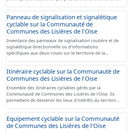
particuliers permettant de desservir notamment de
grandes zones d'activité. Certaines voies représentées
Panneau de signalisation et signalétique
sont désaffectées mais sont toujours physiquement
cyclable sur la Communauté de
présentes sur le terrain.
Communes des Lisières de l'Oise
Inventaire des panneaux de signalisation routière et de
signalétique directionnelle ou d'informations
spécifiques aux deux-roues sur le territoire de la
Communauté de Communes des Lisières de l'Oise. Cette
donnée s'appuie sur le référentiel de panneaux (PANO)
Itinéraire cyclable sur la Communauté de
en cours de réalisation. Cet inventaire est en cours, la
Communes des Lisières de l'Oise
donnée n'est donc pas exhaustive.
Ensemble des itinéraires cyclables gérés par la
Communauté de Communes des Lisières de l'Oise. Ils
permettent de desservir les lieux d'intérêts du territoire
de courte ou moyenne distance destiné aux cyclistes
(pôle économique, éducatif, sites touristiques, etc.) dans
Equipement cyclable sur la Communauté
de bonnes conditions. Ils peuvent emprunter tout type
de Communes des Lisières de l'Oise
de voies sécurisées : voie verte, piste cyclable, voie à
faible trafic motorisé, et en milieu urbain : zone 30,