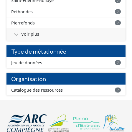
Saint-Étienne-Roilaye
7
Rethondes
7
Pierrefonds
7
Voir plus
Type de métadonnée
Jeu de données
7
Organisation
Catalogue des ressources
7