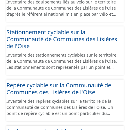
Inventaire des équipements liés au vélo sur le territoire
couloir partagé avec les bus, aire piétonne, bandes
de la Communauté de Communes des Lisières de l'Oise
cyclables ou jalonnement sur chaussée. Les itinéraires
d'après le référentiel national mis en place par Vélo et
ne sont pas des aménagements mais une succession
Territoires. Ce référentiel de données vise à harmoniser
d’aménagements de natures diverses et parfois ils
le recensement et la description de ces infrastructures. Il
peuvent emprunter des tronçons de voies non
Stationnement cyclable sur la
comprend également la localisation des aires de
aménagés pour assurer une continuité. Ce jeu de
Communauté de Communes des Lisières
services/repos (autre fiche de métadonnée). Cette
données comprend uniquement les données avec un
information est compatible avec les données du
de l'Oise
statut "en service", "en travaux" ou "provisoire".
stationnement cyclable. Pour une meilleure visualisation
Inventaire des stationnements cyclables sur le territoire
des informations, les données visibles pour les
de la Communauté de Communes des Lisières de l'Oise.
utilisateurs de "Ma Carte" (outil interne de visualisation)
Les stationnements sont représentés par un point et
est uniquement celles des équipements hors
correspondent à un lieu géographique regroupant
stationnement. En revanche, le fichier à télécharger
plusieurs stationnements de mêmes caractéristiques. Ce
depuis cette fiche comprend tous les équipements, y
Repère cyclable sur la Communauté de
lot de données correspond au schéma de données pour
compris les stationnements pour répondre aux
Communes des Lisières de l'Oise
le stationnement cyclables disponible sur
standards. Ce jeu de données comprend uniquement les
schema.data.gouv.fr. Ce jeu de données comprend
données avec un statut "en service", "en travaux" ou
Inventaire des repères cyclables sur le territoire de la
uniquement les données avec un statut "en service", "en
"provisoire".
Communauté de Communes des Lisières de l'Oise. Un
travaux" ou "provisoire".
point de repère cyclable est un point particulier du
réseau cyclable. Il est repéré parce qu’il joue un rôle
particulier dans l’itinéraire cyclable. Suivant sa nature,