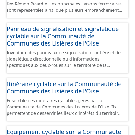
l'ex-Région Picardie. Les principales liaisons ferroviaires
sont représentées ainsi que plusieurs embranchements
particuliers permettant de desservir notamment de
grandes zones d'activité. Certaines voies représentées
Panneau de signalisation et signalétique
sont désaffectées mais sont toujours physiquement
cyclable sur la Communauté de
présentes sur le terrain.
Communes des Lisières de l'Oise
Inventaire des panneaux de signalisation routière et de
signalétique directionnelle ou d'informations
spécifiques aux deux-roues sur le territoire de la
Communauté de Communes des Lisières de l'Oise. Cette
donnée s'appuie sur le référentiel de panneaux (PANO)
Itinéraire cyclable sur la Communauté de
en cours de réalisation. Cet inventaire est en cours, la
Communes des Lisières de l'Oise
donnée n'est donc pas exhaustive.
Ensemble des itinéraires cyclables gérés par la
Communauté de Communes des Lisières de l'Oise. Ils
permettent de desservir les lieux d'intérêts du territoire
de courte ou moyenne distance destiné aux cyclistes
(pôle économique, éducatif, sites touristiques, etc.) dans
Equipement cyclable sur la Communauté
de bonnes conditions. Ils peuvent emprunter tout type