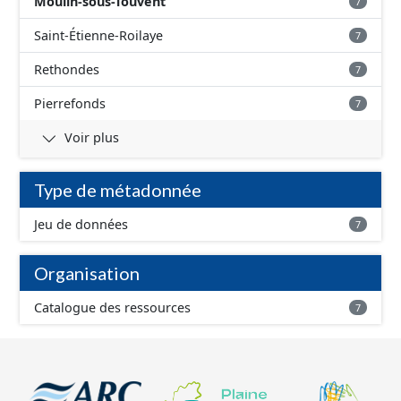
Moulin-sous-Touvent
7
données comprend uniquement les données avec un
statut "en service", "en travaux" ou "provisoire".
Saint-Étienne-Roilaye
7
Rethondes
7
Pierrefonds
7
Voir plus
Type de métadonnée
Jeu de données
7
Organisation
Catalogue des ressources
7