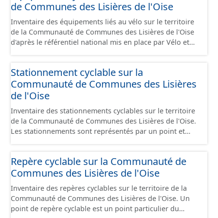
de Communes des Lisières de l'Oise
de voies sécurisées : voie verte, piste cyclable, voie à
faible trafic motorisé, et en milieu urbain : zone 30,
Inventaire des équipements liés au vélo sur le territoire
couloir partagé avec les bus, aire piétonne, bandes
de la Communauté de Communes des Lisières de l'Oise
cyclables ou jalonnement sur chaussée. Les itinéraires
d'après le référentiel national mis en place par Vélo et
ne sont pas des aménagements mais une succession
Territoires. Ce référentiel de données vise à harmoniser
d’aménagements de natures diverses et parfois ils
le recensement et la description de ces infrastructures. Il
peuvent emprunter des tronçons de voies non
Stationnement cyclable sur la
comprend également la localisation des aires de
aménagés pour assurer une continuité. Ce jeu de
Communauté de Communes des Lisières
services/repos (autre fiche de métadonnée). Cette
données comprend uniquement les données avec un
information est compatible avec les données du
de l'Oise
statut "en service", "en travaux" ou "provisoire".
stationnement cyclable. Pour une meilleure visualisation
Inventaire des stationnements cyclables sur le territoire
des informations, les données visibles pour les
de la Communauté de Communes des Lisières de l'Oise.
utilisateurs de "Ma Carte" (outil interne de visualisation)
Les stationnements sont représentés par un point et
est uniquement celles des équipements hors
correspondent à un lieu géographique regroupant
stationnement. En revanche, le fichier à télécharger
plusieurs stationnements de mêmes caractéristiques. Ce
depuis cette fiche comprend tous les équipements, y
Repère cyclable sur la Communauté de
lot de données correspond au schéma de données pour
compris les stationnements pour répondre aux
Communes des Lisières de l'Oise
le stationnement cyclables disponible sur
standards. Ce jeu de données comprend uniquement les
schema.data.gouv.fr. Ce jeu de données comprend
données avec un statut "en service", "en travaux" ou
Inventaire des repères cyclables sur le territoire de la
uniquement les données avec un statut "en service", "en
"provisoire".
Communauté de Communes des Lisières de l'Oise. Un
travaux" ou "provisoire".
point de repère cyclable est un point particulier du