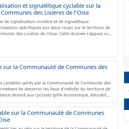
isation et signalétique cyclable sur la
ommunes des Lisières de l'Oise
 de signalisation routière et de signalétique
ormations spécifiques aux deux-roues sur le territoire de
sières de l'Oise. Cette donnée s'appuie sur
aux (PANO) en cours de réalisation. Cet inventaire est en
 donc pas exhaustive.
able sur la Communauté de Communes des
res cyclables gérés par la Communauté de Communes des
permettent de desservir les lieux d'intérêts du territoire de
ance destiné aux cyclistes (pôle économique, éducatif,
.) dans de bonnes conditions. Ils peuvent emprunter tout
 : voie verte, piste cyclable, voie à faible trafic motorisé,
lable sur la Communauté de Communes
one 30, couloir partagé avec les bus, aire piétonne,
Oise
haussée. Les itinéraires ne sont pas des
 succession d’aménagements de natures diverses et
ents liés au vélo sur le territoire de la Communauté de