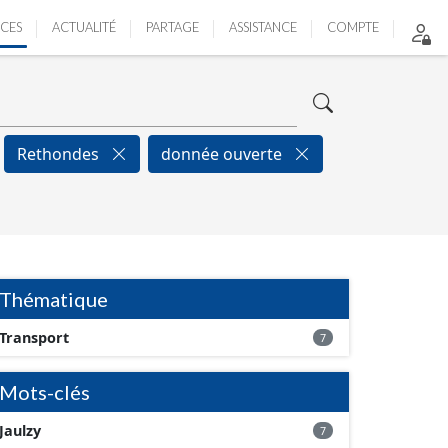
ICES
ACTUALITÉ
PARTAGE
ASSISTANCE
COMPTE
Rethondes
donnée ouverte
Thématique
Transport
7
Mots-clés
Jaulzy
7