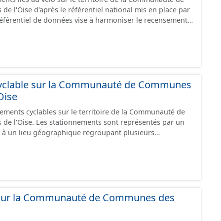
mprunter des tronçons de voies non aménagés pour
e l'Oise d'après le référentiel national mis en place par
es
 référentiel de données vise à harmoniser le recensement
ce", "en travaux" ou "provisoire".
s infrastructures. Il comprend également la localisation
epos (autre fiche de métadonnée). Cette information est
u stationnement cyclable. Pour une meilleure
mations, les données visibles pour les utilisateurs de "Ma
e visualisation) est uniquement celles des équipements
revanche, le fichier à télécharger depuis cette fiche
yclable sur la Communauté de Communes
ipements, y compris les stationnements pour répondre
Oise
nements cyclables sur le territoire de la Communauté de
 travaux" ou "provisoire".
 sont représentés par un
 à un lieu géographique regroupant plusieurs
es caractéristiques. Ce lot de données correspond au
 le stationnement cyclables disponible sur
ce", "en travaux" ou "provisoire".
 sur la Communauté de Communes des