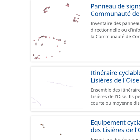
Panneau de signal
Communauté de C
Inventaire des panneaux
directionnelle ou d'inf
la Communauté de Communes des Li
le référentiel de panne
cours, la donnée n'est
Itinéraire cycl
Lisières de l'Oise
Ensemble des itinérai
Lisières de l'Oise. Ils 
courte ou moyenne dist
sites touristiques, etc
type de voies sécurisées
Equipement cyc
et en milieu urbain : z
des Lisières de l'
bandes cyclables ou jalonnement sur c
aménagements mais une
Inventaire des équipem