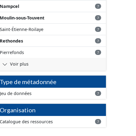
Nampcel
7
Moulin-sous-Touvent
7
Saint-Étienne-Roilaye
7
Rethondes
7
Pierrefonds
7
Voir plus
Type de métadonnée
Jeu de données
7
Organisation
Catalogue des ressources
7