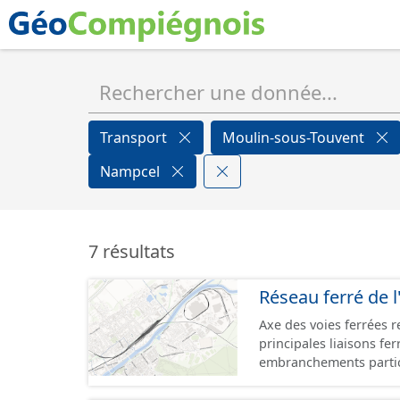
Transport
Moulin-sous-Touvent
Nampcel
7 résultats
Réseau ferré de l
Axe des voies ferrées r
principales liaisons fe
embranchements partic
zones d'activité. Certa
toujours physiquement 