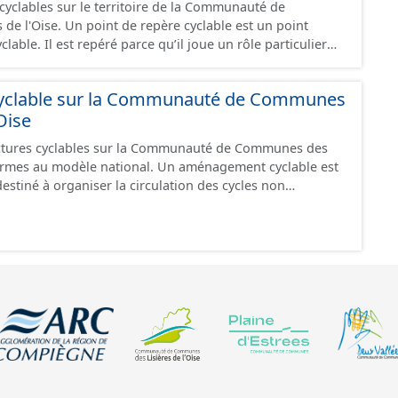
cyclables sur le territoire de la Communauté de
re cyclable est un point
clable. Il est repéré parce qu’il joue un rôle particulier
ble. Suivant sa nature, un point de repère peut être un
xtrémité de segments cyclables) ou un point de
clable sur la Communauté de Communes
n segment cyclable indiquant l’accès à un point d’intérêt
Oise
ées
ce", "en travaux" ou "provisoire".
ctures cyclables sur la Communauté de Communes des
èle national. Un aménagement cyclable est
destiné à organiser la circulation des cycles non
ndre la forme d'une chaussée dédiée ou partager une
 d'autres usages. Les chaussées sans dispositif de
i peuvent par définition être utilisées par les cyclistes
dans ce jeu de données (ex : chemin forestier fermé à a
La circulation des cycles peut être également gérée par des
 qui ne sont pas des aménagements en tant que tel: on
étonnes, les zones de rencontres ou encore les zones 30.
nt recensés dans ce jeu de données. Ce jeu de
uement les données avec un statut "en service", "en
".