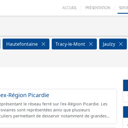
ACCUEIL
PRÉSENTATION
SERV
Hautefontaine
Tracy-le-Mont
Jaulzy
'ex-Région Picardie
eprésentant le réseau ferré sur l'ex-Région Picardie. Les
rroviaires sont représentées ainsi que plusieurs
uliers permettant de desservir notamment de grandes
ines voies représentées sont désaffectées mais sont
présentes sur le terrain.