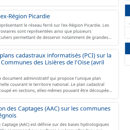
 les éléments naturels relevés sur les chemins (bois, talus,
- Observations : les observations relevées sur les chemins
'ex-Région Picardie
élagage, le balisage, etc. - Plantations : proposition de
e basse, haie mixte, etc.).
eprésentant le réseau ferré sur l'ex-Région Picardie. Les
rroviaires sont représentées ainsi que plusieurs
uliers permettant de desservir notamment de grandes
ines voies représentées sont désaffectées mais sont
présentes sur le terrain.
lans cadastraux informatisés (PCI) sur la
ommunes des Lisières de l'Oise (avril
un document administratif qui propose l’unique plan
elle couvrant le territoire national. Le plan cadastral
oupé en sections, elles-mêmes pouvant être découpées
tions, communément appelées « feuilles de plan ». La
astrale de base. C’est un terrain d’un seul tenant situé
ion des Captages (AAC) sur les communes
t appartenant à un même propriétaire. Le plan cadastral
égnois
issu majoritairement de numérisation du plan cadastral
ée dans le cadre de conventions avec les collectivités
u Captage (AAC) est définie sur des bases hydrologiques
s cadastraux au format vecteur en France métropolitaine