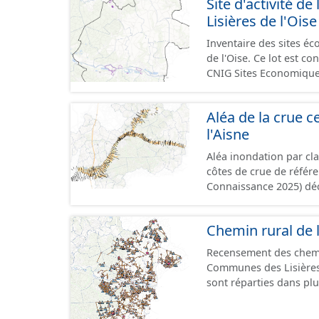
Site d'activité
terrains à vocation écon
Lisières de l'Oise
du CNIG se limitant aux
Inventaire des sites 
de l'Oise. Ce lot est 
CNIG Sites Economique
Aléa de la crue ce
l'Aisne
Aléa inondation par cl
côtes de crue de référ
Connaissance 2025) dé
Compiégnois.
Chemin rural de 
Recensement des chem
Communes des Lisières 
sont réparties dans plusieurs jeux de d
chemin. - Tronçons : les informations générales du chemin (longueur, largeur,
etc.). - Secteurs : les informations générales du chemin et données relevées sur