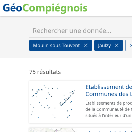
Moulin-sous-Touvent
Jaulzy
75 résultats
Etablissement d
Communes des Lis
Établissements de produ
de la Communauté de Communes de
situés à l'intérieur d'
GeoPackage et GeoJson
standard CNIG Sites Éc