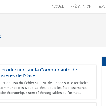
ACCUEIL
PRÉSENTATION
SERV
e production sur la Communauté de
ières de l'Oise
ction issu du fichier SIRENE de l'Insee sur le territoire
s Deux Vallées. Seuls les établissements
un site économique sont téléchargeables au format
 et structurés conformément aux prescriptions du
onomiques. Ce lot ne contient pas la référence aux