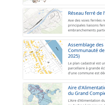
le terrain. - Éléments :
bande enherbée, etc.). 
Réseau ferré de l
concernant la fauche, l'
plantation de haies (hai
Axe des voies ferrées r
principales liaisons fe
embranchements partic
zones d'activité. Certa
toujours physiquement 
Assemblage des p
Communauté de C
2025)
Le plan cadastral est 
parcellaire à grande éch
d’une commune est déc
en subdivisions de sec
parcelle est l’unité cad
Aire d'Alimentat
dans un même lieudit e
du Grand Compi
au format vecteur est 
papier ou raster réalis
L'Aire d’Alimentation d
territoriales. Les plan