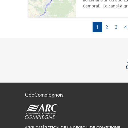
département de l’Oise. Cette ressource contient le périmètre de la déclaration
Cambrai). Ce canal à grand gabarit européen permettra d'accueillir des bateaux
d'utilité publique (DUP)
d’une longueur allant 
pouvant contenir 4 400
camions. Cette 
1
2
3
4
GéoCompiégnois
AGGLOMÉRATION DE LA RÉGION DE COMPIÈGNE