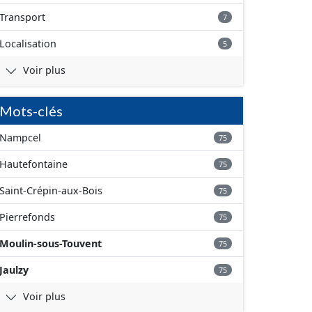
Transport
7
Localisation
5
Voir plus
Mots-clés
Nampcel
75
Hautefontaine
75
Saint-Crépin-aux-Bois
75
Pierrefonds
75
Moulin-sous-Touvent
75
Jaulzy
75
Voir plus