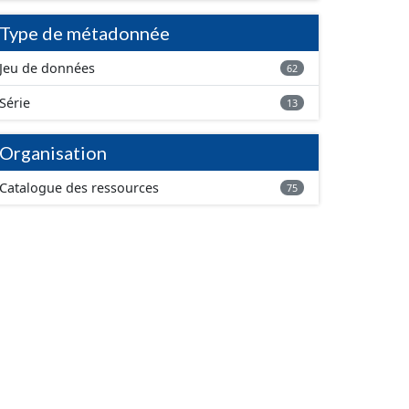
Type de métadonnée
Jeu de données
62
Série
13
Organisation
Catalogue des ressources
75