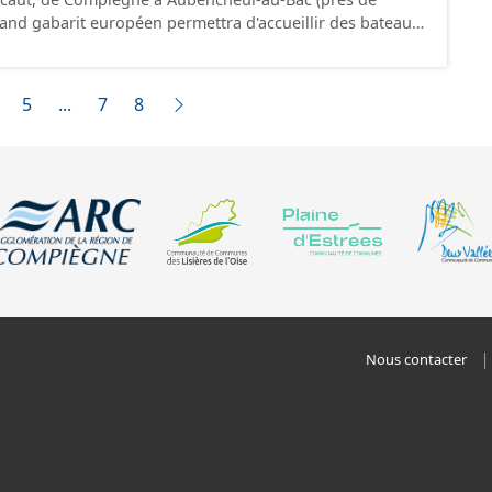
.
jusque 185 mètres et jusque 11,40 mètres de large,
 tonnes de marchandises, soit l'équivalent de 220
ressource est disponible uniquement sur la partie du sud CSNE.
5
...
7
8
Nous contacter