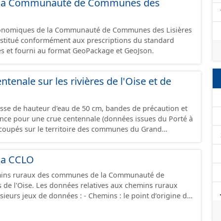
 de la Communauté de Communes des
omique à ce jour. Il est filtré au-delà des prescriptions
 SCI.
économiques de la Communauté de Communes des Lisières
constitué conformément aux prescriptions du standard
s et fourni au format GeoPackage et GeoJson.
ntenale sur les rivières de l'Oise et de
asse de hauteur d'eau de 50 cm, bandes de précaution et
ence pour une crue centennale (données issues du Porté à
coupés sur le territoire des communes du Grand
la CCLO
ins ruraux des communes de la Communauté de
de l'Oise. Les données relatives aux chemins ruraux
onnées : - Chemins : le point d’origine du