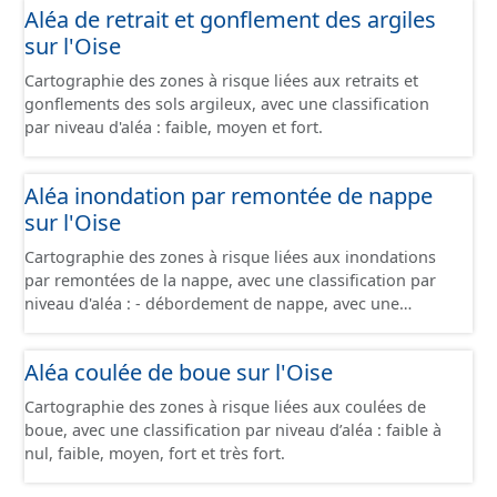
Aléa de retrait et gonflement des argiles
sur l'Oise
Cartographie des zones à risque liées aux retraits et
gonflements des sols argileux, avec une classification
par niveau d'aléa : faible, moyen et fort.
Aléa inondation par remontée de nappe
sur l'Oise
Cartographie des zones à risque liées aux inondations
par remontées de la nappe, avec une classification par
niveau d'aléa : - débordement de nappe, avec une
fiabilité forte - débordement de nappe, avec une fiabilité
moyenne - débordement de nappe, avec une fiabilité
Aléa coulée de boue sur l'Oise
faible - inondations de cave, avec une fiabilité forte -
inondations de cave, avec une fiabilité moyenne -
Cartographie des zones à risque liées aux coulées de
inondations de cave, avec une fiabilité faible -
boue, avec une classification par niveau d’aléa : faible à
inondations de cave, avec une fiabilité inconnue -
nul, faible, moyen, fort et très fort.
absence d'inondation, avec une fiabilité forte - absence
d'inondation, avec une fiabilité moyenne - absence