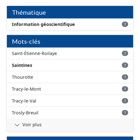
d'inondation, avec une fiabilité faible - absence
d'inondation, avec une fiabilité inconnue
Thématique
Information géoscientifique
7
Mots-clés
Saint-Étienne-Roilaye
7
Saintines
7
Thourotte
7
Tracy-le-Mont
7
Tracy-le-Val
7
Trosly-Breuil
7
Voir plus