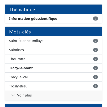
d'inondation, avec une fiabilité faible - absence
d'inondation, avec une fiabilité inconnue
Thématique
Information géoscientifique
7
Mots-clés
Saint-Étienne-Roilaye
7
Saintines
7
Thourotte
7
Tracy-le-Mont
7
Tracy-le-Val
7
Trosly-Breuil
7
Voir plus