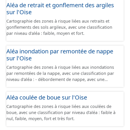
Aléa de retrait et gonflement des argiles
sur l'Oise
Cartographie des zones à risque liées aux retraits et
gonflements des sols argileux, avec une classification
par niveau d'aléa : faible, moyen et fort.
Aléa inondation par remontée de nappe
sur l'Oise
Cartographie des zones à risque liées aux inondations
par remontées de la nappe, avec une classification par
niveau d'aléa : - débordement de nappe, avec une
fiabilité forte - débordement de nappe, avec une fiabilité
moyenne - débordement de nappe, avec une fiabilité
Aléa coulée de boue sur l'Oise
faible - inondations de cave, avec une fiabilité forte -
inondations de cave, avec une fiabilité moyenne -
Cartographie des zones à risque liées aux coulées de
inondations de cave, avec une fiabilité faible -
boue, avec une classification par niveau d’aléa : faible à
inondations de cave, avec une fiabilité inconnue -
nul, faible, moyen, fort et très fort.
absence d'inondation, avec une fiabilité forte - absence
d'inondation, avec une fiabilité moyenne - absence