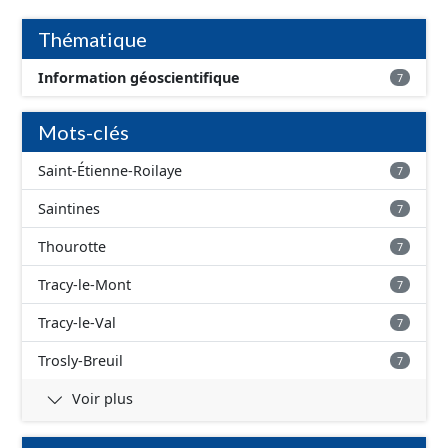
d'inondation, avec une fiabilité faible - absence
d'inondation, avec une fiabilité inconnue
Thématique
Information géoscientifique
7
Mots-clés
Saint-Étienne-Roilaye
7
Saintines
7
Thourotte
7
Tracy-le-Mont
7
Tracy-le-Val
7
Trosly-Breuil
7
Voir plus