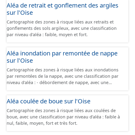
Aléa de retrait et gonflement des argiles
sur l'Oise
Cartographie des zones à risque liées aux retraits et
gonflements des sols argileux, avec une classification
par niveau d'aléa : faible, moyen et fort.
Aléa inondation par remontée de nappe
sur l'Oise
Cartographie des zones à risque liées aux inondations
par remontées de la nappe, avec une classification par
niveau d'aléa : - débordement de nappe, avec une
fiabilité forte - débordement de nappe, avec une fiabilité
moyenne - débordement de nappe, avec une fiabilité
Aléa coulée de boue sur l'Oise
faible - inondations de cave, avec une fiabilité forte -
inondations de cave, avec une fiabilité moyenne -
Cartographie des zones à risque liées aux coulées de
inondations de cave, avec une fiabilité faible -
boue, avec une classification par niveau d’aléa : faible à
inondations de cave, avec une fiabilité inconnue -
nul, faible, moyen, fort et très fort.
absence d'inondation, avec une fiabilité forte - absence
d'inondation, avec une fiabilité moyenne - absence