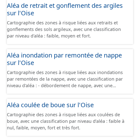
Aléa de retrait et gonflement des argiles
sur l'Oise
Cartographie des zones à risque liées aux retraits et
gonflements des sols argileux, avec une classification
par niveau d'aléa : faible, moyen et fort.
Aléa inondation par remontée de nappe
sur l'Oise
Cartographie des zones à risque liées aux inondations
par remontées de la nappe, avec une classification par
niveau d'aléa : - débordement de nappe, avec une
fiabilité forte - débordement de nappe, avec une fiabilité
moyenne - débordement de nappe, avec une fiabilité
Aléa coulée de boue sur l'Oise
faible - inondations de cave, avec une fiabilité forte -
inondations de cave, avec une fiabilité moyenne -
Cartographie des zones à risque liées aux coulées de
inondations de cave, avec une fiabilité faible -
boue, avec une classification par niveau d’aléa : faible à
inondations de cave, avec une fiabilité inconnue -
nul, faible, moyen, fort et très fort.
absence d'inondation, avec une fiabilité forte - absence
d'inondation, avec une fiabilité moyenne - absence