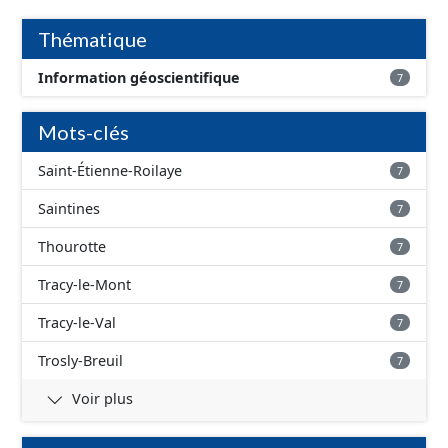
d'inondation, avec une fiabilité faible - absence
d'inondation, avec une fiabilité inconnue
Thématique
Information géoscientifique
7
Mots-clés
Saint-Étienne-Roilaye
7
Saintines
7
Thourotte
7
Tracy-le-Mont
7
Tracy-le-Val
7
Trosly-Breuil
7
Voir plus