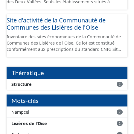
des Deux Vallées. Seuls les établissements situés à
l'intérieur d'un site économique sont téléchargeables au
format GeoPackage et GeoJson et structurés
Site d'activité de la Communauté de
conformément aux prescriptions du standard CNIG Sites
Communes des Lisières de l'Oise
Économiques. Ce lot ne contient pas la référence aux
terrains à vocation économique à ce jour. Il est filtré au-
Inventaire des sites économiques de la Communauté de
delà des prescriptions du CNIG se limitant aux SCI.
Communes des Lisières de l'Oise. Ce lot est constitué
conformément aux prescriptions du standard CNIG Sites
Economiques et fourni au format GeoPackage et
GeoJson.
Thématique
Structure
2
Mots-clés
Nampcel
2
Lisières de l’Oise
2