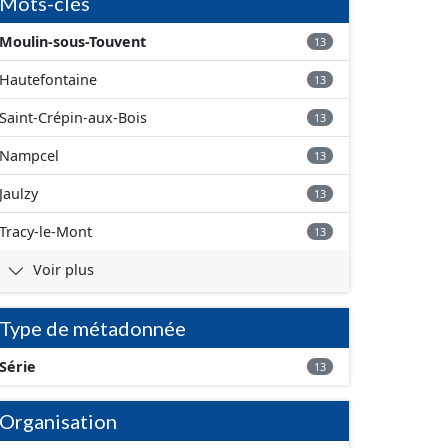
Mots-clés
Moulin-sous-Touvent
13
Hautefontaine
13
Saint-Crépin-aux-Bois
13
Nampcel
13
Jaulzy
13
Tracy-le-Mont
13
Voir plus
Type de métadonnée
Série
13
Organisation