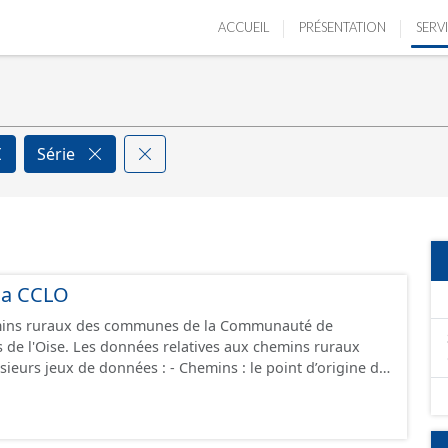
ACCUEIL
PRÉSENTATION
SERV
Série
la CCLO
ins ruraux des communes de la Communauté de
de l'Oise. Les données relatives aux chemins ruraux
onnées : - Chemins : le point d’origine du
 les éléments naturels relevés sur les chemins (bois, talus,