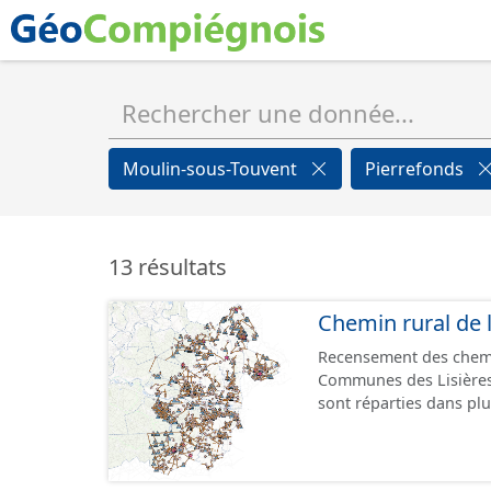
Moulin-sous-Touvent
Pierrefonds
13 résultats
Chemin rural de 
Recensement des chem
Communes des Lisières 
sont réparties dans plusieurs jeux de d
chemin. - Tronçons : les informations générales du chemin (longueur, largeur,
etc.). - Secteurs : les informations générales du chemin et données relevées sur
le terrain. - Éléments :