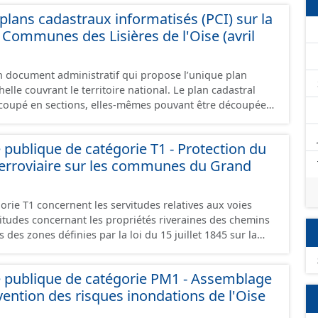
- Observations : les observations relevées sur les chemins
lans cadastraux informatisés (PCI) sur la
élagage, le balisage, etc. - Plantations : proposition de
e basse, haie mixte, etc.).
ommunes des Lisières de l'Oise (avril
un document administratif qui propose l’unique plan
elle couvrant le territoire national. Le plan cadastral
oupé en sections, elles-mêmes pouvant être découpées
tions, communément appelées « feuilles de plan ». La
astrale de base. C’est un terrain d’un seul tenant situé
té publique de catégorie T1 - Protection du
t appartenant à un même propriétaire. Le plan cadastral
erroviaire sur les communes du Grand
issu majoritairement de numérisation du plan cadastral
ée dans le cadre de conventions avec les collectivités
s cadastraux au format vecteur en France métropolitaine
orie T1 concernent les servitudes relatives aux voies
cés dans le système légal (RGF93). Cette ressource
ervitudes concernant les propriétés riveraines des chemins
es données des feuilles de plan à la commune, elles
s des zones définies par la loi du 15 juillet 1845 sur la
chelle de la Communauté de Communes des Lisières de
er et par l'article 6 du décret du 30 octobre 1935 modifié
itudes de visibilité sur les voies publiques à savoir :
ité publique de catégorie PM1 - Assemblage
du 15 juillet 1845 sur la police des chemins de fer - Titre
vention des risques inondations de l'Oise
à la conservation des chemins de fer (articles 1 à 11) ;
re (créé par la loi n° 89-413 et le décret n° 89-631) et