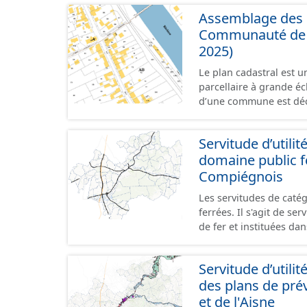
bande enherbée, etc.). 
Assemblage des p
concernant la fauche, l'
plantation de haies (hai
Communauté de C
2025)
Le plan cadastral est 
parcellaire à grande éch
d’une commune est déc
en subdivisions de sec
parcelle est l’unité cad
Servitude d’utili
dans un même lieudit e
domaine public f
au format vecteur est 
papier ou raster réalis
Compiégnois
territoriales. Les plan
Les servitudes de catég
sont actuellement géoréféren
ferrées. Il s'agit de s
propose l'assemblage d
de fer et instituées dan
même regroupées à l'é
police des chemins de f
l'Oise.
portant création de serv
Servitude d’util
Textes en vigueur : Loi 
des plans de pré
Ier : mesures relatives 
Code de la voirie routiè
et de l'Aisne