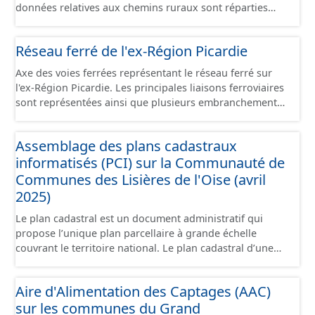
données relatives aux chemins ruraux sont réparties
dans plusieurs jeux de données : - Chemins : le point
d’origine du chemin. - Tronçons : les informations
Réseau ferré de l'ex-Région Picardie
générales du chemin (longueur, largeur, etc.). - Secteurs :
les informations générales du chemin et données
Axe des voies ferrées représentant le réseau ferré sur
relevées sur le terrain. - Éléments : les éléments naturels
l'ex-Région Picardie. Les principales liaisons ferroviaires
relevés sur les chemins (bois, talus, bande enherbée,
sont représentées ainsi que plusieurs embranchements
etc.). - Observations : les observations relevées sur les
particuliers permettant de desservir notamment de
chemins concernant la fauche, l'élagage, le balisage, etc.
grandes zones d'activité. Certaines voies représentées
- Plantations : proposition de plantation de haies (haie
Assemblage des plans cadastraux
sont désaffectées mais sont toujours physiquement
basse, haie mixte, etc.).
informatisés (PCI) sur la Communauté de
présentes sur le terrain.
Communes des Lisières de l'Oise (avril
2025)
Le plan cadastral est un document administratif qui
propose l’unique plan parcellaire à grande échelle
couvrant le territoire national. Le plan cadastral d’une
commune est découpé en sections, elles-mêmes
pouvant être découpées en subdivisions de sections,
Aire d'Alimentation des Captages (AAC)
communément appelées « feuilles de plan ». La parcelle
sur les communes du Grand
est l’unité cadastrale de base. C’est un terrain d’un seul