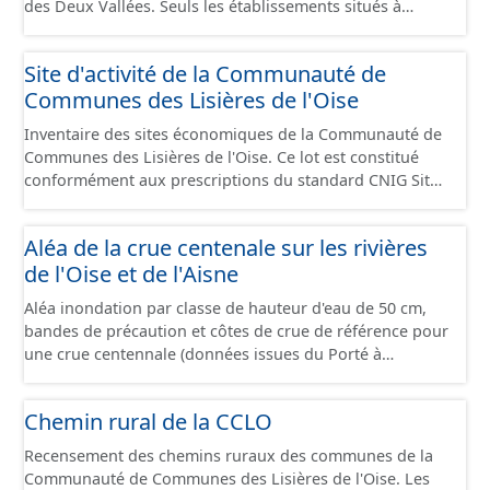
des Deux Vallées. Seuls les établissements situés à
l'intérieur d'un site économique sont téléchargeables au
format GeoPackage et GeoJson et structurés
Site d'activité de la Communauté de
conformément aux prescriptions du standard CNIG Sites
Communes des Lisières de l'Oise
Économiques. Ce lot ne contient pas la référence aux
terrains à vocation économique à ce jour. Il est filtré au-
Inventaire des sites économiques de la Communauté de
delà des prescriptions du CNIG se limitant aux SCI.
Communes des Lisières de l'Oise. Ce lot est constitué
conformément aux prescriptions du standard CNIG Sites
Economiques et fourni au format GeoPackage et
GeoJson.
Aléa de la crue centenale sur les rivières
de l'Oise et de l'Aisne
Aléa inondation par classe de hauteur d'eau de 50 cm,
bandes de précaution et côtes de crue de référence pour
une crue centennale (données issues du Porté à
Connaissance 2025) découpés sur le territoire des
communes du Grand Compiégnois.
Chemin rural de la CCLO
Recensement des chemins ruraux des communes de la
Communauté de Communes des Lisières de l'Oise. Les