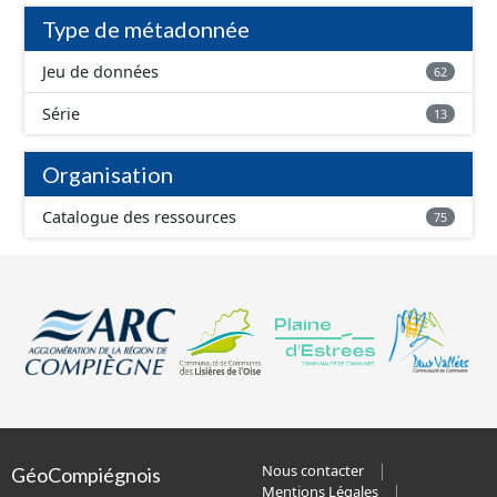
Type de métadonnée
Jeu de données
62
Série
13
Organisation
Catalogue des ressources
75
Nous contacter
GéoCompiégnois
Mentions Légales