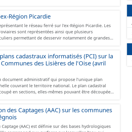
 les éléments naturels relevés sur les chemins (bois, talus,
- Observations : les observations relevées sur les chemins
'ex-Région Picardie
élagage, le balisage, etc. - Plantations : proposition de
e basse, haie mixte, etc.).
eprésentant le réseau ferré sur l'ex-Région Picardie. Les
rroviaires sont représentées ainsi que plusieurs
uliers permettant de desservir notamment de grandes
ines voies représentées sont désaffectées mais sont
présentes sur le terrain.
lans cadastraux informatisés (PCI) sur la
ommunes des Lisières de l'Oise (avril
un document administratif qui propose l’unique plan
elle couvrant le territoire national. Le plan cadastral
oupé en sections, elles-mêmes pouvant être découpées
tions, communément appelées « feuilles de plan ». La
astrale de base. C’est un terrain d’un seul tenant situé
ion des Captages (AAC) sur les communes
t appartenant à un même propriétaire. Le plan cadastral
égnois
issu majoritairement de numérisation du plan cadastral
ée dans le cadre de conventions avec les collectivités
u Captage (AAC) est définie sur des bases hydrologiques
s cadastraux au format vecteur en France métropolitaine