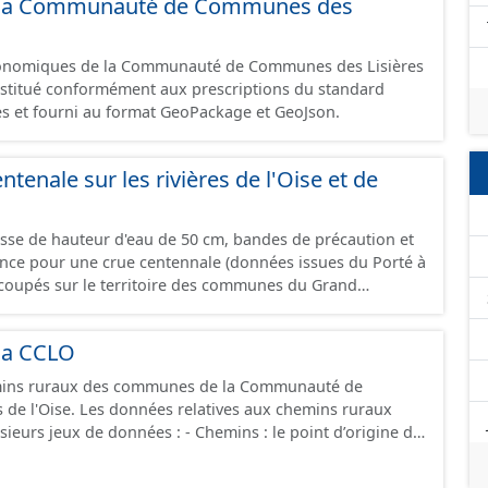
 de la Communauté de Communes des
omique à ce jour. Il est filtré au-delà des prescriptions
 SCI.
économiques de la Communauté de Communes des Lisières
constitué conformément aux prescriptions du standard
s et fourni au format GeoPackage et GeoJson.
ntenale sur les rivières de l'Oise et de
asse de hauteur d'eau de 50 cm, bandes de précaution et
ence pour une crue centennale (données issues du Porté à
coupés sur le territoire des communes du Grand
la CCLO
ins ruraux des communes de la Communauté de
de l'Oise. Les données relatives aux chemins ruraux
onnées : - Chemins : le point d’origine du