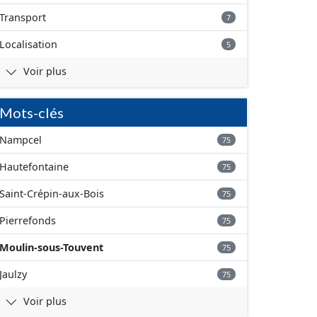
Transport
7
Localisation
5
Voir plus
Mots-clés
Nampcel
75
Hautefontaine
75
Saint-Crépin-aux-Bois
75
Pierrefonds
75
Moulin-sous-Touvent
75
Jaulzy
75
Voir plus