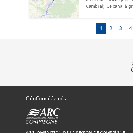
département de l’Oise. Cette ressource contient le périmètre de la déclaration
Cambrai). Ce canal à grand gabarit européen permettra d'accueillir des bateaux
d'utilité publique (DUP)
d’une longueur allant 
pouvant contenir 4 400
camions. Cette 
1
2
3
4
GéoCompiégnois
AGGLOMÉRATION DE LA RÉGION DE COMPIÈGNE