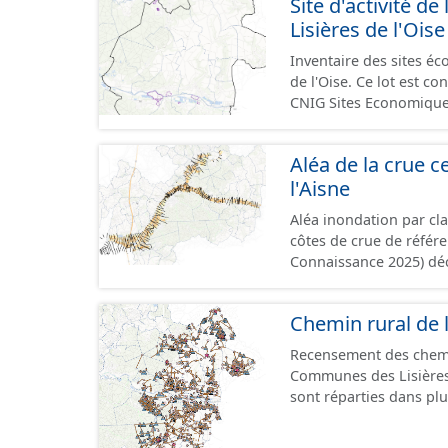
Site d'activité
terrains à vocation écon
Lisières de l'Oise
du CNIG se limitant aux
Inventaire des sites 
de l'Oise. Ce lot est 
CNIG Sites Economique
Aléa de la crue ce
l'Aisne
Aléa inondation par cl
côtes de crue de référ
Connaissance 2025) dé
Compiégnois.
Chemin rural de 
Recensement des chem
Communes des Lisières 
sont réparties dans plusieurs jeux de d
chemin. - Tronçons : les informations générales du chemin (longueur, largeur,
etc.). - Secteurs : les informations générales du chemin et données relevées sur