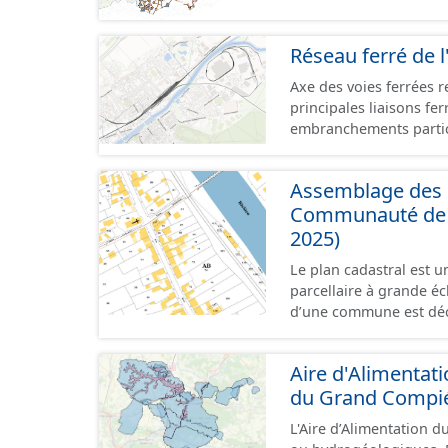
le terrain. - Éléments :
bande enherbée, etc.). 
Réseau ferré de l
concernant la fauche, l'
plantation de haies (hai
Axe des voies ferrées r
principales liaisons fe
embranchements partic
zones d'activité. Certa
toujours physiquement 
Assemblage des p
Communauté de C
2025)
Le plan cadastral est 
parcellaire à grande éch
d’une commune est déc
en subdivisions de sec
parcelle est l’unité cad
Aire d'Alimentat
dans un même lieudit e
du Grand Compi
au format vecteur est 
papier ou raster réalis
L'Aire d’Alimentation d
territoriales. Les plan