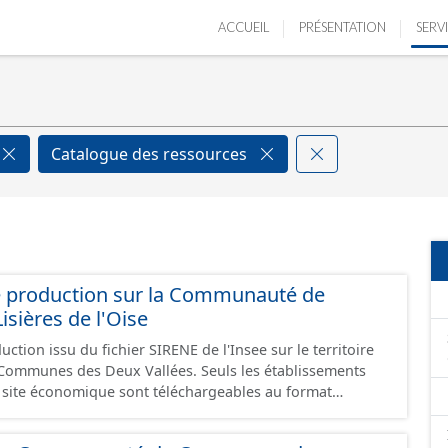
ACCUEIL
PRÉSENTATION
SERV
Catalogue des ressources
e production sur la Communauté de
ières de l'Oise
ction issu du fichier SIRENE de l'Insee sur le territoire
s Deux Vallées. Seuls les établissements
un site économique sont téléchargeables au format
 et structurés conformément aux prescriptions du
onomiques. Ce lot ne contient pas la référence aux