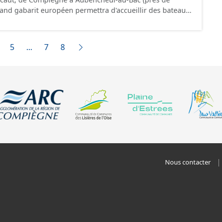
.
jusque 185 mètres et jusque 11,40 mètres de large,
 tonnes de marchandises, soit l'équivalent de 220
ressource est disponible uniquement sur la partie du sud CSNE.
5
...
7
8
Nous contacter