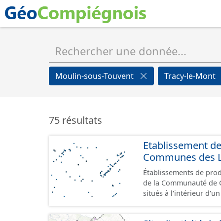
Moulin-sous-Touvent
Tracy-le-Mont
75 résultats
Etablissement d
Communes des Lis
Établissements de produ
de la Communauté de Communes de
situés à l'intérieur d'
GeoPackage et GeoJson
standard CNIG Sites Éc