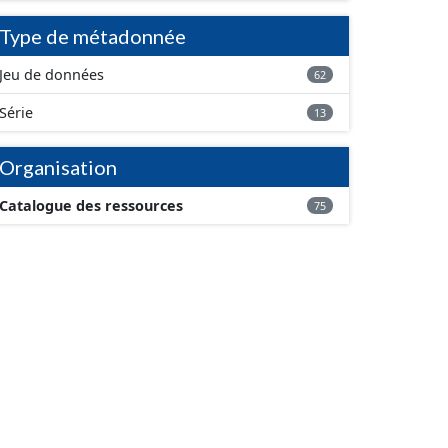
Type de métadonnée
Jeu de données
62
Série
13
Organisation
Catalogue des ressources
75