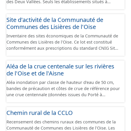
des Deux Vallées. Seuls les établissements situés à
l'intérieur d'un site économique sont téléchargeables au
format GeoPackage et GeoJson et structurés
Site d'activité de la Communauté de
conformément aux prescriptions du standard CNIG Sites
Communes des Lisières de l'Oise
Économiques. Ce lot ne contient pas la référence aux
terrains à vocation économique à ce jour. Il est filtré au-
Inventaire des sites économiques de la Communauté de
delà des prescriptions du CNIG se limitant aux SCI.
Communes des Lisières de l'Oise. Ce lot est constitué
conformément aux prescriptions du standard CNIG Sites
Economiques et fourni au format GeoPackage et
GeoJson.
Aléa de la crue centenale sur les rivières
de l'Oise et de l'Aisne
Aléa inondation par classe de hauteur d'eau de 50 cm,
bandes de précaution et côtes de crue de référence pour
une crue centennale (données issues du Porté à
Connaissance 2025) découpés sur le territoire des
communes du Grand Compiégnois.
Chemin rural de la CCLO
Recensement des chemins ruraux des communes de la
Communauté de Communes des Lisières de l'Oise. Les