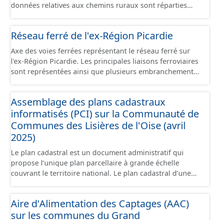
données relatives aux chemins ruraux sont réparties
dans plusieurs jeux de données : - Chemins : le point
d’origine du chemin. - Tronçons : les informations
Réseau ferré de l'ex-Région Picardie
générales du chemin (longueur, largeur, etc.). - Secteurs :
les informations générales du chemin et données
Axe des voies ferrées représentant le réseau ferré sur
relevées sur le terrain. - Éléments : les éléments naturels
l'ex-Région Picardie. Les principales liaisons ferroviaires
relevés sur les chemins (bois, talus, bande enherbée,
sont représentées ainsi que plusieurs embranchements
etc.). - Observations : les observations relevées sur les
particuliers permettant de desservir notamment de
chemins concernant la fauche, l'élagage, le balisage, etc.
grandes zones d'activité. Certaines voies représentées
- Plantations : proposition de plantation de haies (haie
Assemblage des plans cadastraux
sont désaffectées mais sont toujours physiquement
basse, haie mixte, etc.).
informatisés (PCI) sur la Communauté de
présentes sur le terrain.
Communes des Lisières de l'Oise (avril
2025)
Le plan cadastral est un document administratif qui
propose l’unique plan parcellaire à grande échelle
couvrant le territoire national. Le plan cadastral d’une
commune est découpé en sections, elles-mêmes
pouvant être découpées en subdivisions de sections,
Aire d'Alimentation des Captages (AAC)
communément appelées « feuilles de plan ». La parcelle
sur les communes du Grand
est l’unité cadastrale de base. C’est un terrain d’un seul