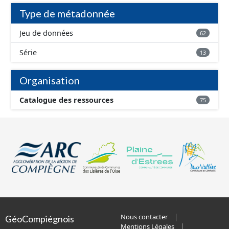
Type de métadonnée
Jeu de données
62
Série
13
Organisation
Catalogue des ressources
75
Nous contacter
GéoCompiégnois
Mentions Légales