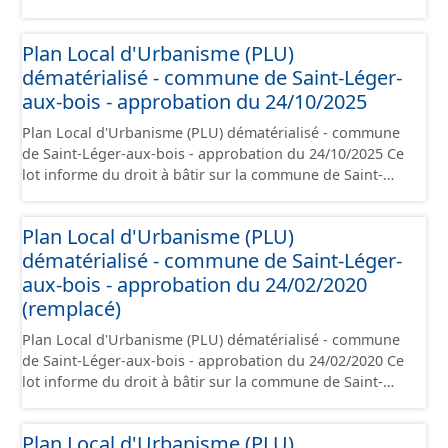
Grandfresnoy. Ce PLUi/PLU/POS/CC est numérisé
conformément aux prescriptions nationales du CNIG et
Plan Local d'Urbanisme (PLU)
contient les pièces administratives, le rapport de
dématérialisé - commune de Saint-Léger-
présentation, le PADD, le règlement (à l'exception des
plans de zonages), les annexes, les orientations
aux-bois - approbation du 24/10/2025
d'aménagement et les données géographiques. Malgré
Plan Local d'Urbanisme (PLU) dématérialisé - commune
l'attention portée à la création de ces données, il est
de Saint-Léger-aux-bois - approbation du 24/10/2025 Ce
rappelé que seuls les documents papier font foi et sont
lot informe du droit à bâtir sur la commune de Saint-
opposables d'un point de vue juridique.
Léger-aux-bois. Ce PLUi/PLU/POS/CC est numérisé
conformément aux prescriptions nationales du CNIG et
Plan Local d'Urbanisme (PLU)
contient les pièces administratives, le rapport de
dématérialisé - commune de Saint-Léger-
présentation, le PADD, le règlement (à l'exception des
plans de zonages), les annexes, les orientations
aux-bois - approbation du 24/02/2020
d'aménagement et les données géographiques. Malgré
(remplacé)
l'attention portée à la création de ces données, il est
Plan Local d'Urbanisme (PLU) dématérialisé - commune
rappelé que seuls les documents papier font foi et sont
de Saint-Léger-aux-bois - approbation du 24/02/2020 Ce
opposables d'un point de vue juridique.
lot informe du droit à bâtir sur la commune de Saint-
Léger-aux-bois. Ce PLUi/PLU/POS/CC est numérisé
conformément aux prescriptions nationales du CNIG et
Plan Local d'Urbanisme (PLU)
contient les pièces administratives, le rapport de