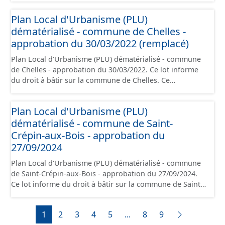
prescriptions nationales du CNIG et contient les pièces
Plan Local d'Urbanisme (PLU)
administratives, le rapport de présentation, le PADD, le
dématérialisé - commune de Chelles -
règlement (à l'exception des plans de zonages), les
annexes, les orientations d'aménagement et les données
approbation du 30/03/2022 (remplacé)
géographiques. Malgré l'attention portée à la création
Plan Local d'Urbanisme (PLU) dématérialisé - commune
de ces données, il est rappelé que seuls les documents
de Chelles - approbation du 30/03/2022. Ce lot informe
papier font foi et sont opposables d'un point de vue
du droit à bâtir sur la commune de Chelles. Ce
juridique.
PLUi/PLU/POS/CC est numérisé conformément aux
prescriptions nationales du CNIG et contient les pièces
Plan Local d'Urbanisme (PLU)
administratives, le rapport de présentation, le PADD, le
dématérialisé - commune de Saint-
règlement (à l'exception des plans de zonages), les
annexes, les orientations d'aménagement et les données
Crépin-aux-Bois - approbation du
géographiques. Malgré l'attention portée à la création
27/09/2024
de ces données, il est rappelé que seuls les documents
Plan Local d'Urbanisme (PLU) dématérialisé - commune
papier font foi et sont opposables d'un point de vue
de Saint-Crépin-aux-Bois - approbation du 27/09/2024.
juridique.
Ce lot informe du droit à bâtir sur la commune de Saint-
Crépin-aux-Bois. Ce PLUi/PLU/POS/CC est numérisé
conformément aux prescriptions nationales du CNIG et
1
2
3
4
5
...
8
9
contient les pièces administratives, le rapport de