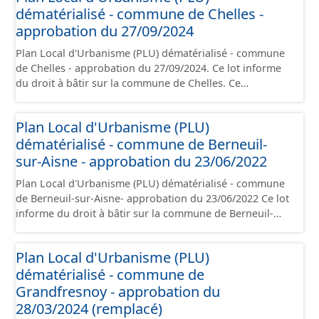
dématérialisé - commune de Chelles -
présentation, le PADD, le règlement (à l'exception des
plans de zonages), les annexes, les orientations
approbation du 27/09/2024
d'aménagement et les données géographiques. Malgré
Plan Local d'Urbanisme (PLU) dématérialisé - commune
l'attention portée à la création de ces données, il est
de Chelles - approbation du 27/09/2024. Ce lot informe
rappelé que seuls les documents papier font foi et sont
du droit à bâtir sur la commune de Chelles. Ce
opposables d'un point de vue juridique.
PLUi/PLU/POS/CC est numérisé conformément aux
prescriptions nationales du CNIG et contient les pièces
Plan Local d'Urbanisme (PLU)
administratives, le rapport de présentation, le PADD, le
dématérialisé - commune de Berneuil-
règlement (à l'exception des plans de zonages), les
annexes, les orientations d'aménagement et les données
sur-Aisne - approbation du 23/06/2022
géographiques. Malgré l'attention portée à la création
Plan Local d'Urbanisme (PLU) dématérialisé - commune
de ces données, il est rappelé que seuls les documents
de Berneuil-sur-Aisne- approbation du 23/06/2022 Ce lot
papier font foi et sont opposables d'un point de vue
informe du droit à bâtir sur la commune de Berneuil-
juridique.
sur-Aisne. Ce PLUi/PLU/POS/CC est numérisé
conformément aux prescriptions nationales du CNIG et
Plan Local d'Urbanisme (PLU)
contient les pièces administratives, le rapport de
dématérialisé - commune de
présentation, le PADD, le règlement (à l'exception des
plans de zonages), les annexes, les orientations
Grandfresnoy - approbation du
d'aménagement et les données géographiques. Malgré
28/03/2024 (remplacé)
l'attention portée à la création de ces données, il est