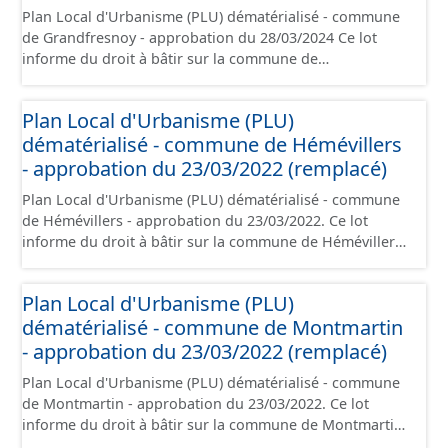
Plan Local d'Urbanisme (PLU) dématérialisé - commune
rappelé que seuls les documents papier font foi et sont
de Grandfresnoy - approbation du 28/03/2024 Ce lot
opposables d'un point de vue juridique.
informe du droit à bâtir sur la commune de
Grandfresnoy. Ce PLUi/PLU/POS/CC est numérisé
conformément aux prescriptions nationales du CNIG et
Plan Local d'Urbanisme (PLU)
contient les pièces administratives, le rapport de
dématérialisé - commune de Hémévillers
présentation, le PADD, le règlement (à l'exception des
plans de zonages), les annexes, les orientations
- approbation du 23/03/2022 (remplacé)
d'aménagement et les données géographiques. Malgré
Plan Local d'Urbanisme (PLU) dématérialisé - commune
l'attention portée à la création de ces données, il est
de Hémévillers - approbation du 23/03/2022. Ce lot
rappelé que seuls les documents papier font foi et sont
informe du droit à bâtir sur la commune de Hémévillers.
opposables d'un point de vue juridique.
Ce PLUi/PLU/POS/CC est numérisé conformément aux
prescriptions nationales du CNIG et contient les pièces
Plan Local d'Urbanisme (PLU)
administratives, le rapport de présentation, le PADD, le
dématérialisé - commune de Montmartin
règlement (à l'exception des plans de zonages), les
annexes, les orientations d'aménagement et les données
- approbation du 23/03/2022 (remplacé)
géographiques. Malgré l'attention portée à la création
Plan Local d'Urbanisme (PLU) dématérialisé - commune
de ces données, il est rappelé que seuls les documents
de Montmartin - approbation du 23/03/2022. Ce lot
papier font foi et sont opposables d'un point de vue
informe du droit à bâtir sur la commune de Montmartin.
juridique.
Ce PLUi/PLU/POS/CC est numérisé conformément aux